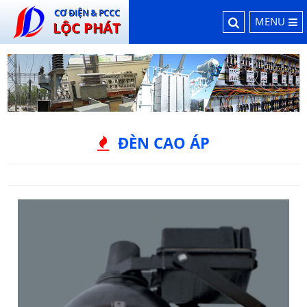
CƠ ĐIỆN & PCCC
MENU
LỘC PHÁT
ĐÈN CAO ÁP