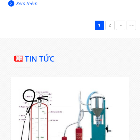
Xem thêm
1
2
»
»»
TIN TỨC