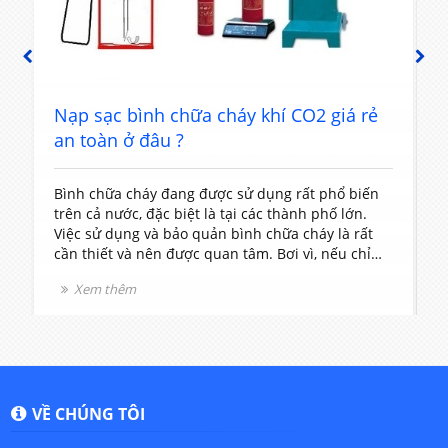
PREVIOUS
NEXT
c bình chữa cháy khí CO2 giá rẻ
Nạp sạc bình c
n ở đâu ?
nhất?
a cháy đang được sử dụng rất phổ biến
Bình chữa cháy đư
ước, đặc biệt là tại các thành phố lớn.
đình và khu chung 
dụng và bảo quản bình chữa cháy là rất
tâm đến việc bảo 
t và nên được quan tâm. Bơi vì, nếu chỉ
phòng cháy chữa c
uất hay để bình chữa cháy hết hạn sử
thiết bị này nếu 
hêm
Xem thêm
 nạp sạc bình chữa cháy không đúng
tra và nạp sạc rấ
ông đúng thời hạn thì cũng dẫn đến
cho bạn và các th
uy hiểm cho người sử dụng.
VỀ CHÚNG TÔI