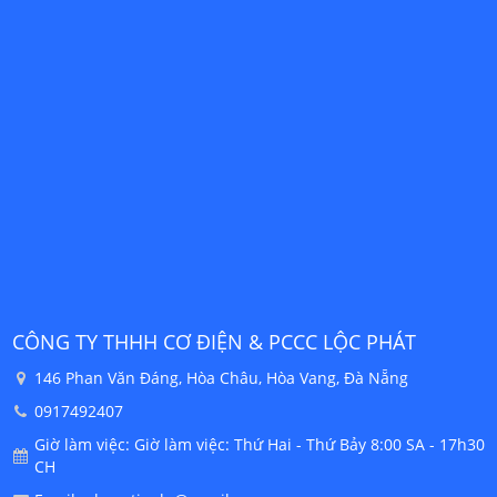
CÔNG TY THHH CƠ ĐIỆN & PCCC LỘC PHÁT
C
146 Phan Văn Đáng, Hòa Châu, Hòa Vang, Đà Nẵng
0917492407
30
Giờ làm việc: Giờ làm việc: Thứ Hai - Thứ Bảy 8:00 SA - 17h30
CH