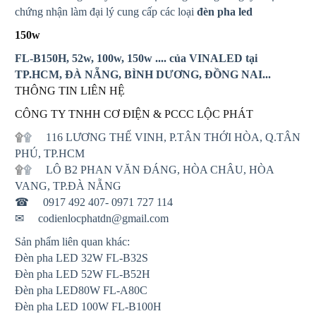
chứng nhận làm đại lý cung cấp các loại
đèn pha led
150w
FL-B150H, 52w, 100w, 150w .... của VINALED tại
TP.HCM, ĐÀ NẴNG, BÌNH DƯƠNG, ĐỒNG NAI...
THÔNG TIN LIÊN HỆ
CÔNG TY TNHH CƠ ĐIỆN & PCCC LỘC PHÁT
۩
۩
116 LƯƠNG THẾ VINH, P.TÂN THỚI HÒA, Q.TÂN
PHÚ, TP.HCM
۩
۩
LÔ B2 PHAN VĂN ĐÁNG, HÒA CHÂU, HÒA
VANG, TP.ĐÀ NẴNG
☎
0917 492 407- 0971 727 114
✉
codienlocphatdn@gmail.com
Sản phẩm liên quan khác:
Đèn pha LED 32W FL-B32S
Đèn pha LED 52W FL-B52H
Đèn pha LED80W FL-A80C
Đèn pha LED 100W FL-B100H