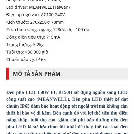
Led driver: MEANWELL (Taiwan)
Điện áp ngõ vào: AC100-240V
Kích thước: 270x250x178mm
Góc chiếu sáng: ngang 128độ, dọc 100 độ
Dòng điện tiêu thụ: 715mA
Trọng lượng: 5.2kg
Tuổi thọ: >30.000 giờ
Chuẩn bảo vệ: IP 65
MÔ TẢ SẢN PHẨM
Đèn pha LED 150W FL-B150H sử dụng nguồn sáng LED
công suất cao (MEANWELL). Đèn pha LED thiết kế đạt
chuẩn IP65 đảm bảo hoạt động tốt ngoài trời mà không cần
thiết bị bảo vệ đi kèm. Bên cạnh đó với lợi thế tiêu thụ điện
năng thấp, tuổi thọ cao, giảm chi phí bảo dưỡng nên đèn
pha LED là sự lựa chọn tốt nhất để thay thế các loại đèn
pha công suất cao hiện nay như đèn cao áp Halogen, cao áp