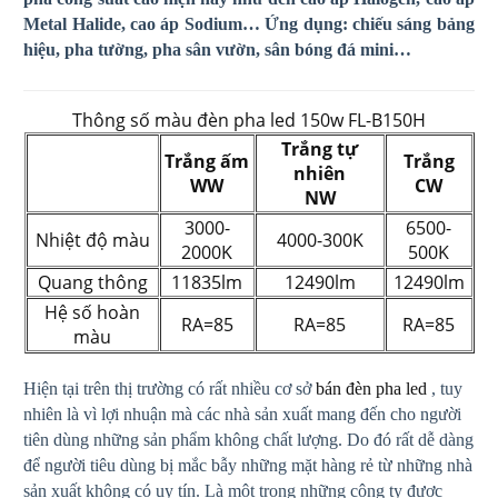
Metal Halide, cao áp Sodium… Ứng dụng: chiếu sáng bảng
hiệu, pha tường, pha sân vườn, sân bóng đá mini…
Thông số màu đèn pha led 150w FL-B150H
Trắng tự
Trắng ấm
Trắng
nhiên
WW
CW
NW
3000-
6500-
Nhiệt độ màu
4000-300K
2000K
500K
Quang thông
11835lm
12490lm
12490lm
Hệ số hoàn
RA=85
RA=85
RA=85
màu
Hiện tại trên thị trường có rất nhiều cơ sở
bán đèn pha led
, tuy
nhiên là vì lợi nhuận mà các nhà sản xuất mang đến cho người
tiên dùng những sản phẩm không chất lượng. Do đó rất dễ dàng
để người tiêu dùng bị mắc bẫy những mặt hàng rẻ từ những nhà
sản xuất không có uy tín. Là một trong những công ty được