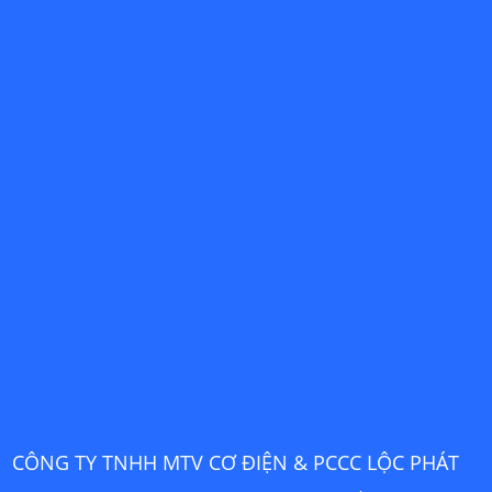
CÔNG TY TNHH MTV CƠ ĐIỆN & PCCC LỘC PHÁT
C