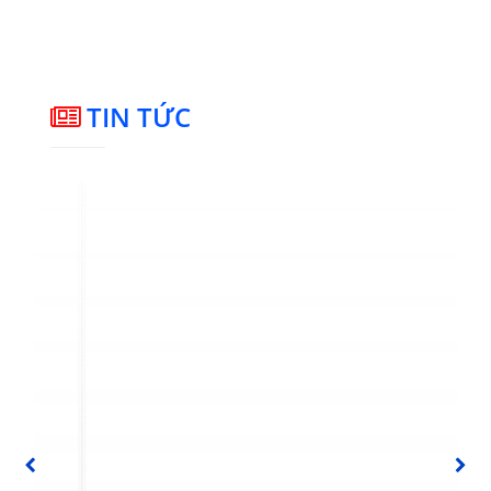
thiết kế một giải pháp về bồn chứa hay bể chứa. Chúng tôi có
thể tư vấn về kích thước hiệu quả của các bể chứa, ví dụ, trên
các bể chứa quy trình phức tạp và lò phản ứng, về hệ thống
sưởi và làm mát, kết thúc vệ sinh và về hệ thống máy tốt
nhất.
TIN TỨC
PREVIOUS
NEXT