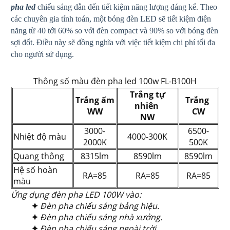
pha led
chiếu sáng dẫn đến tiết kiệm năng lượng đáng kể. Theo
các chuyên gia tính toán, một bóng đèn LED sẽ tiết kiệm điện
năng từ 40 tới 60% so với đèn compact và 90% so với bóng đèn
sợi đốt. Điều này sẽ đồng nghĩa với việc tiết kiệm chi phí tối đa
cho người sử dụng.
Thông số màu đèn pha led 100w FL-B100H
Trắng tự
Trắng ấm
Trắng
nhiên
WW
CW
NW
3000-
6500-
Nhiệt độ màu
4000-300K
2000K
500K
Quang thông
8315lm
8590lm
8590lm
Hệ số hoàn
RA=85
RA=85
RA=85
màu
Ứng dụng đèn pha LED 100W vào:
✦
Đèn pha chiếu sáng bảng hiệu.
✦
Đèn pha chiếu sáng nhà xưởng
.
✦
Đèn pha chiếu sáng ngoài trời.