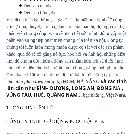
✦
Đèn sân tennis
✦
Đèn sân bóng đá
Với tiêu chí "chất lượng – giá cả – hậu mãi hợp lý nhất” cùng
với sự nhiệt huyết,đam mệ, tận tâm của toàn bộ đội ngũ cán bộ,
nhân viên trong công ty, quyết đem hết sức mình đóng góp một
phần vào sự nghiệp phát triển chung của toàn xã hội. Công ty
chúng tôi luôn luôn mong muốn được cọ sát với các sản phẩm
khác, qua đó sẽ cố gắng nỗ lực, học hỏi và lĩnh hội những điều
mới để cho ra đời những dòng sản phẩm hữu ích và thiết thực
hơn, cống hiến cho toàn xã hội nói chung và nghành phân phối
đèn pha led 100w nói riêng, để trở thành một công ty phân
và các tỉnh
phối
đèn pha chiếu sáng
tại HCM, ĐÀ NẴNG
lân cận như BÌNH DƯƠNG, LONG AN, ĐỒNG NAI,
VŨNG TÀU, HUẾ, QUÃNG NAM...
bậc nhất tại
Việt Nam
.
THÔNG TIN LIÊN HỆ
CÔNG TY TNHH CƠ ĐIỆN & PCCC LỘC PHÁT