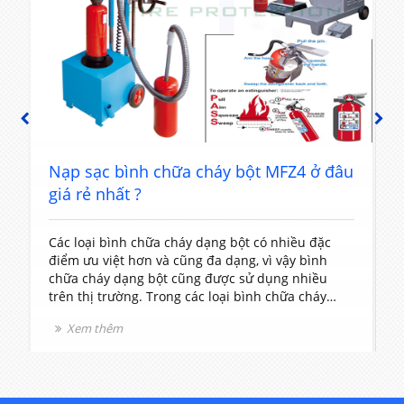
PREVIOUS
NEXT
t
Nạp sạc bình chữa cháy bột MFZ4 ở đâu
giá rẻ nhất ?
Các loại bình chữa cháy dạng bột có nhiều đặc
T
điểm ưu việt hơn và cũng đa dạng, vì vậy bình
c
chữa cháy dạng bột cũng được sử dụng nhiều
t
trên thị trường. Trong các loại bình chữa cháy
V
dạng bột thì bình chữa cháy loại MFZ4 được sử
l
Xem thêm
dụng rất phổ biến vì nó có kích thước và khối
v
lượng vừa phải rất dễ sử dụng.