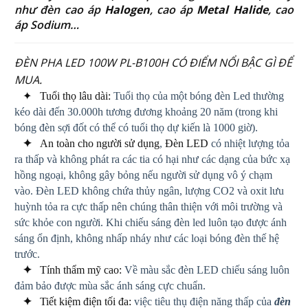
như đèn cao áp
Halogen
, cao áp
Metal Halide
, cao
áp Sodium…
ĐÈN PHA LED 100W PL-B100H CÓ ĐIỂM NỔI BẬC GÌ ĐỂ
MUA.
✦ Tuổi thọ lâu dài:
Tuổi thọ của một bóng đèn Led thường
kéo dài đến 30.000h tương đương khoảng 20 năm (trong khi
bóng đèn sợi đốt có thể có tuổi thọ dự kiến là 1000 giờ).
✦
An toàn cho người sử dụng
,
Đèn LED
có nhiệt lượng tỏa
ra thấp và không phát ra các tia có hại như các dạng của bức xạ
hồng ngoại, không gây bỏng nếu người sử dụng vô ý chạm
vào. Đèn LED không chứa thủy ngân, lượng CO2 và oxit lưu
huỳnh tỏa ra cực thấp nên chúng thân thiện với môi trường và
sức khỏe con người. Khi chiếu sáng đèn led luôn tạo được ánh
sáng ổn định, không nhấp nháy như các loại bóng đèn thế hệ
trước.
✦
Tính thẩm mỹ cao:
Về màu sắc đèn LED chiếu sáng luôn
đảm bảo được mùa sắc ánh sáng cực chuẩn.
✦
Tiết kiệm điện tối đa:
việc tiêu thụ điện năng thấp của
đèn