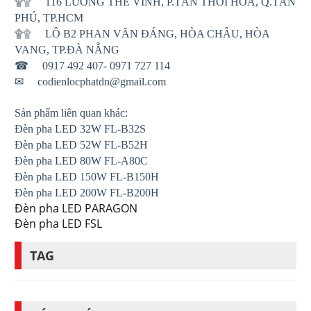
۩
۩
116 LƯƠNG THẾ VINH, P.TÂN THỚI HÒA, Q.TÂN
PHÚ, TP.HCM
۩
۩
LÔ B2 PHAN VĂN ĐÁNG, HÒA CHÂU, HÒA
VANG, TP.ĐÀ NẴNG
☎
0917 492 407- 0971 727 114
✉
codienlocphatdn@gmail.com
Sản phẩm liên quan khác:
Đèn pha LED 32W FL-B32S
Đèn pha LED 52W FL-B52H
Đèn pha LED 80W FL-A80C
Đèn pha LED 150W FL-B150H
Đèn pha LED 200W FL-B200H
Đèn pha LED PARAGON
Đèn pha LED FSL
TAG