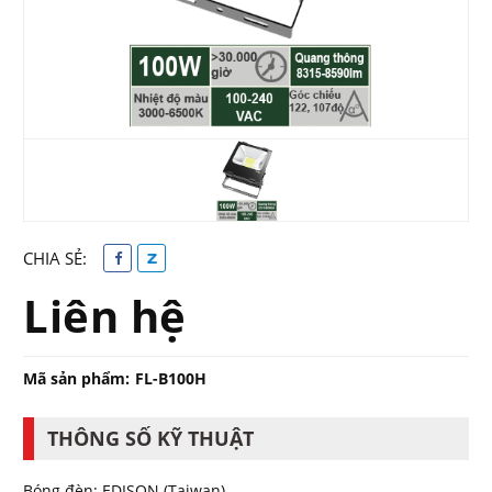
CHIA SẺ:
Liên hệ
Mã sản phẩm:
FL-B100H
THÔNG SỐ KỸ THUẬT
Bóng đèn: EDISON (Taiwan)