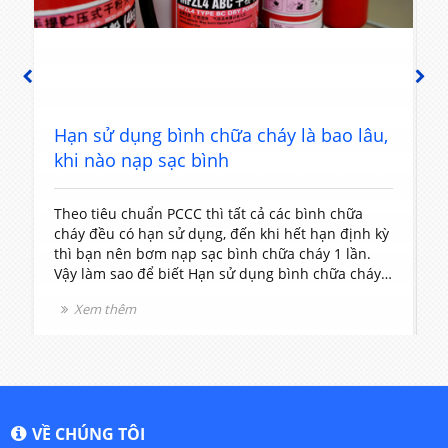
PREVIOUS
NEXT
u
Hạn sử dụng bình chữa cháy là bao lâu,
khi nào nạp sạc bình
Theo tiêu chuẩn PCCC thì tất cả các bình chữa
B
cháy đều có hạn sử dụng, đến khi hết hạn định kỳ
t
thì bạn nên bơm nạp sạc bình chữa cháy 1 lần.
V
Vậy làm sao để biết Hạn sử dụng bình chữa cháy
c
là bao lâu, khi nào nạp sạc bình? hãy để cho nhân
c
Xem thêm
viên chúng tôi tư vấn cho bạn nhé.
d
c
n
VỀ CHÚNG TÔI