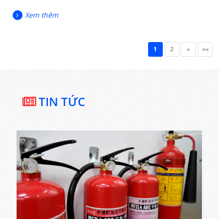
Xem thêm
1
2
»
»»
TIN TỨC