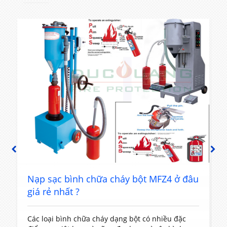
PREVIOUS
NEXT
t
Nạp sạc bình chữa cháy bột MFZ4 ở đâu
giá rẻ nhất ?
Các loại bình chữa cháy dạng bột có nhiều đặc
T