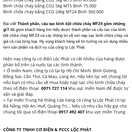
Bình chữa cháy bằng CO2 5kg MT5 Bình 75.000
Bình chữa cháy bằng CO2 24kg MT24 Bình 360.000
Bài viết
Thành phần, cấu tạo bình bột chữa cháy MFZ4 gồm những
gì?
đã giúm khách hàng tìm hiểu được thành phần và cấu tạo của bình
bột chữa cháy MFZ4 và các thông tin về nơi nạp sạc bình chữa cháy và
giá cả của từng loại. Hy vọng khách hàng sẽ tin tưởng và sử dụng nhiều
hơn sản phẩm và dịch vụ của công ty Lộc Phát.
Hiện nay công ty cơ điện Lộc Phát có rất nhiều của hàng được
phân bố trên cả nước tại các tình thành.
+ Ở miền Nam, công ty có tại tp Hồ Chí Minh, Bình Dương,
Đồng Nai, Cần Thơ, Cà Mau, Long An. Hãy liên lạc với chúng tôi
nếu bạn có nhu cầu về mua hoặc nạp sạc cho bình chữa cháy
theo số điện thoại
0971 727 114
khu vực miền Nam để được tư
vấn và giải đáp.
+ Tại miền Trung hệ thống cửa hàng có công ty Lộc Phát có tại
Đà Nẵng, Hội An, Huế, Quảng Trị... Nếu có nhu cầu hãy gọi cho
chúng tôi qua số điện thoại
0917 492 407
khu vực miền Trung.
CÔNG TY TNHH CƠ ĐIỆN & PCCC LỘC PHÁT