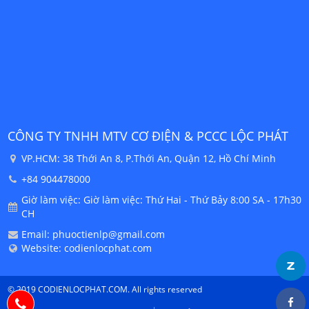
CÔNG TY THHH CƠ ĐIỆN & PCCC LỘC PHÁT
146 Phan Văn Đáng, Hòa Châu, Hòa Vang, Đà Nẵng
0917492407
h30
Giờ làm việc: Giờ làm việc: Thứ Hai - Thứ Bảy 8:00 SA - 17h30
CH
Email: phuoctienlp@gmail.com
Website: codienlocphat.com
© 2019 CODIENLOCPHAT.COM. All rights reserved