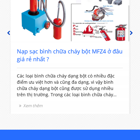
PREVIOUS
NEXT
t
Nạp sạc bình chữa cháy bột MFZ4 ở đâu
giá rẻ nhất ?
Các loại bình chữa cháy dạng bột có nhiều đặc
T
điểm ưu việt hơn và cũng đa dạng, vì vậy bình
c
chữa cháy dạng bột cũng được sử dụng nhiều
t
trên thị trường. Trong các loại bình chữa cháy
V
dạng bột thì bình chữa cháy loại MFZ4 được sử
l
Xem thêm
dụng rất phổ biến vì nó có kích thước và khối
v
lượng vừa phải rất dễ sử dụng.