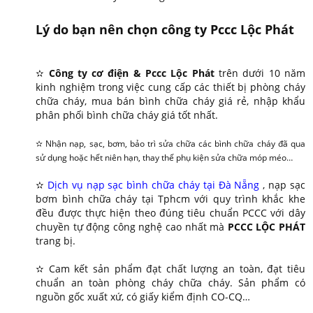
Lý do bạn nên chọn công ty Pccc Lộc Phát
✫
Công ty cơ điện & Pccc Lộc Phát
trên dưới 10 năm
kinh nghiệm trong việc cung cấp các thiết bị phòng cháy
chữa cháy, mua bán bình chữa cháy giá rẻ, nhập khẩu
phân phối bình chữa cháy giá tốt nhất.
✫
Nhận nạp, sạc, bơm, bảo trì sửa chữa các bình chữa cháy đã qua
sử dụng hoặc hết niên hạn, thay thế phụ kiện sửa chữa móp méo…
✫
Dịch vụ nạp sạc bình chữa cháy tại Đà Nẵng
, nạp sạc
bơm bình chữa cháy tại Tphcm với quy trình khắc khe
đều được thực hiện theo đúng tiêu chuẩn PCCC với dây
chuyền tự động công nghệ cao nhất mà
PCCC LỘC PHÁT
trang bị.
✫ Cam kết sản phẩm đạt chất lượng an toàn, đạt tiêu
chuẩn an toàn phòng cháy chữa cháy. Sản phẩm có
nguồn gốc xuất xứ, có giấy kiểm định CO-CQ…