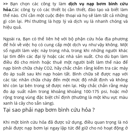
>>
Bạn chọn các công ty làm
dịch vụ nạp bơm bình cứu
hỏa.
Các công ty có các thiết bị cần thiết, đào tạo và biết làm
thế nào. Chỉ cần một cuộc điện thoại và họ sẽ làm tất cả những
gì còn lại. Phí thường là hợp lý và dịch vụ là nhanh chóng và
hiệu quả.
Ngoài ra, Bạn có thể liên hệ với bộ phận cứu hỏa địa phương
để hỏi về việc họ có cung cấp một dịch vụ như vậy không. Một
số người làm việc này trong nhà, trong khi những người khác
lại tìm đến các đại lý hoặc các nhà sản xuất. Cho dù bạn làm
điều đó cho mình hoặc thuê một người biết làm thế nào để
nạp bình chữa cháy CO2, hãy chắc chắn rằng kiểm tra các máy
đo áp suất sau khi nạp hoàn tất. Bình chữa sẽ được nạp với
các tác nhân chữa cháy đến một mức độ nhất định và không
khí còn lại bên trong sẽ được nén lại. Hãy chắc chắn rằng máy
đo áp suất nằm trong khoảng khoảng 100-175 psi, hoặc mở
rộng trong vùng đặc biệt chỉ định (thường là một khu vực màu
xanh lá cây cho sẵn sàng).
Tại sao phải nạp bơm bình cứu hỏa ?
Khi một bình cứu hỏa đã được sử dụng, điều quan trọng là nó
phải được nạp bơm lại ngay lập tức để giữ cho nó hoạt động ở