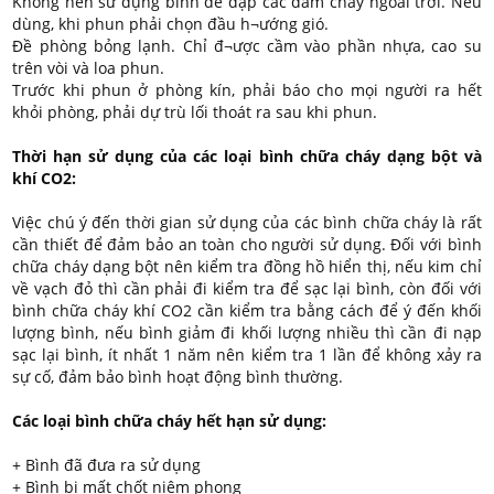
Không nên sử dụng bình để dập các đám cháy ngoài trời. Nếu
dùng, khi phun phải chọn đầu h¬ướng gió.
Đề phòng bỏng lạnh. Chỉ đ¬ược cầm vào phần nhựa, cao su
trên vòi và loa phun.
Trước khi phun ở phòng kín, phải báo cho mọi người ra hết
khỏi phòng, phải dự trù lối thoát ra sau khi phun.
Thời hạn sử dụng của các loại bình chữa cháy dạng bột và
khí CO2:
Việc chú ý đến thời gian sử dụng của các bình chữa cháy là rất
cần thiết để đảm bảo an toàn cho người sử dụng. Đối với bình
chữa cháy dạng bột nên kiểm tra đồng hồ hiển thị, nếu kim chỉ
về vạch đỏ thì cần phải đi kiểm tra để sạc lại bình, còn đối với
bình chữa cháy khí CO2 cần kiểm tra bằng cách để ý đến khối
lượng bình, nếu bình giảm đi khối lượng nhiều thì cần đi nạp
sạc lại bình, ít nhất 1 năm nên kiểm tra 1 lần để không xảy ra
sự cố, đảm bảo bình hoạt động bình thường.
Các loại bình chữa cháy hết hạn sử dụng:
+ Bình đã đưa ra sử dụng
+ Bình bị mất chốt niêm phong