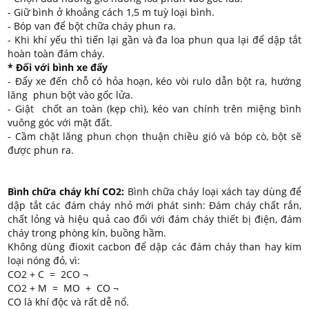
- Giữ bình ở khoảng cách 1,5 m tuỳ loại bình.
- Bóp van để bột chữa cháy phun ra.
- Khi khí yếu thì tiến lại gần và đa loa phun qua lại để dập tắt
hoàn toàn đám cháy.
* Đối với bình xe đẩy
- Đẩy xe đến chỗ có hỏa hoạn, kéo vòi rulo dẫn bột ra, hướng
lăng phun bột vào gốc lửa.
- Giật chốt an toàn (kẹp chì), kéo van chính trên miệng bình
vuông góc với mặt đất.
- Cầm chặt lăng phun chọn thuận chiều gió và bóp cò, bột sẽ
được phun ra.
Bình chữa cháy khí CO2:
Bình chữa cháy loại xách tay dùng để
dập tắt các đám cháy nhỏ mới phát sinh: Đám cháy chất rắn,
chất lỏng và hiệu quả cao đối với đám cháy thiết bị điện, đám
cháy trong phòng kín, buồng hầm.
Không dùng đioxit cacbon để dập các đám cháy than hay kim
loại nóng đỏ, vì:
CO2 + C = 2CO ¬
CO2 + M = MO + CO ¬
CO là khí độc và rất dễ nổ.