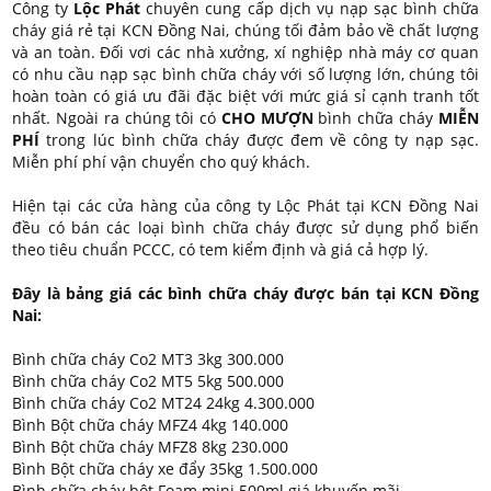
Công ty
Lộc Phát
chuyên cung cấp dịch vụ nạp sạc bình chữa
cháy giá rẻ tại KCN Đồng Nai, chúng tối đảm bảo về chất lượng
và an toàn. Đối vơi các nhà xưởng, xí nghiệp nhà máy cơ quan
có nhu cầu nạp sạc bình chữa cháy với số lượng lớn, chúng tôi
hoàn toàn có giá ưu đãi đặc biệt với mức giá sỉ cạnh tranh tốt
nhất. Ngoài ra chúng tôi có
CHO MƯỢN
bình chữa cháy
MIỄN
PHÍ
trong lúc bình chữa cháy được đem về công ty nạp sạc.
Miễn phí phí vận chuyển cho quý khách.
Hiện tại các cửa hàng của công ty Lộc Phát tại KCN Đồng Nai
đều có bán các loại bình chữa cháy được sử dụng phổ biến
theo tiêu chuẩn PCCC, có tem kiểm định và giá cả hợp lý.
Đây là bảng giá các bình chữa cháy được bán tại KCN Đồng
Nai:
Bình chữa cháy Co2 MT3 3kg 300.000
Bình chữa cháy Co2 MT5 5kg 500.000
Bình chữa cháy Co2 MT24 24kg 4.300.000
Bình Bột chữa cháy MFZ4 4kg 140.000
Bình Bột chữa cháy MFZ8 8kg 230.000
Bình Bột chữa cháy xe đẩy 35kg 1.500.000
Bình chữa cháy bột Foam mini 500ml giá khuyến mãi