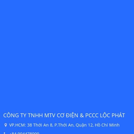
& PCCC LỘC PHÁT
CÔNG TY THHH CƠ ĐIỆN & PCCC
uận 12, Hồ Chí Minh
146 Phan Văn Đáng, Hòa Châu, Hòa Va
0917492407