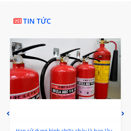
TIN TỨC
PREVIOUS
NEXT
u
Hạn sử dụng bình chữa cháy là bao lâu,