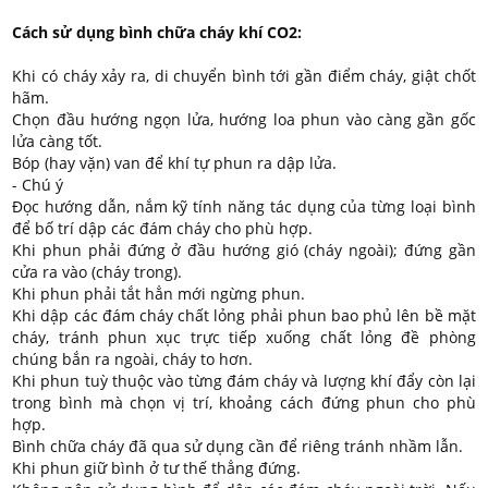
Cách sử dụng bình chữa cháy khí CO2:
Khi có cháy xảy ra, di chuyển bình tới gần điểm cháy, giật chốt
hãm.
Chọn đầu hướng ngọn lửa, hướng loa phun vào càng gần gốc
lửa càng tốt.
Bóp (hay vặn) van để khí tự phun ra dập lửa.
- Chú ý
Đọc hướng dẫn, nắm kỹ tính năng tác dụng của từng loại bình
để bố trí dập các đám cháy cho phù hợp.
Khi phun phải đứng ở đầu hướng gió (cháy ngoài); đứng gần
cửa ra vào (cháy trong).
Khi phun phải tắt hẳn mới ngừng phun.
Khi dập các đám cháy chất lỏng phải phun bao phủ lên bề mặt
cháy, tránh phun xục trực tiếp xuống chất lỏng đề phòng
chúng bắn ra ngoài, cháy to hơn.
Khi phun tuỳ thuộc vào từng đám cháy và lượng khí đẩy còn lại
trong bình mà chọn vị trí, khoảng cách đứng phun cho phù
hợp.
Bình chữa cháy đã qua sử dụng cần để riêng tránh nhầm lẫn.
Khi phun giữ bình ở tư thế thẳng đứng.