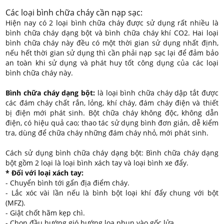
Các loại bình chữa cháy cần nạp sạc:
Hiện nay có 2 loại bình chữa cháy được sử dụng rất nhiều là
bình chữa cháy dạng bột và bình chữa cháy khí CO2. Hai loại
bình chữa cháy này đều có một thời gian sử dụng nhất định,
nếu hết thời gian sử dụng thì cần phải nạp sạc lại để đảm bảo
an toàn khi sử dụng và phát huy tốt công dụng của các loại
bình chữa cháy này.
Bình chữa cháy dạng bột:
là loại bình chữa cháy dập tắt được
các đám cháy chất rắn, lỏng, khí cháy, đám cháy điện và thiết
bị điện mới phát sinh. Bột chữa cháy không độc, không dẫn
điện, có hiệu quả cao; thao tác sử dụng bình đơn giản, dễ kiểm
tra, dùng để chữa cháy những đám cháy nhỏ, mới phát sinh.
Cách sử dụng bình chữa cháy dạng bột: Bình chữa cháy dạng
bột gồm 2 loại là loại bình xách tay và loại bình xe đẩy.
* Đối với loại xách tay:
- Chuyển bình tới gẩn địa điểm cháy.
- Lắc xóc vài lần nếu là bình bột loại khí đẩy chung với bột
(MFZ).
- Giật chốt hãm kẹp chì.
- Chọn đầu hướng gió hướng loa phun vào gốc lửa.