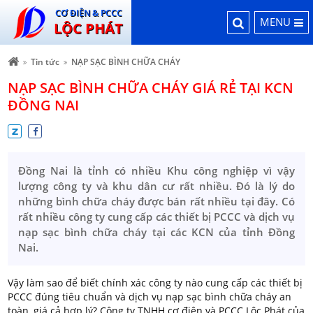
CƠ ĐIỆN & PCCC
MENU
LỘC PHÁT
Tin tức
NẠP SẠC BÌNH CHỮA CHÁY
NẠP SẠC BÌNH CHỮA CHÁY GIÁ RẺ TẠI KCN
ĐỒNG NAI
Đồng Nai là tỉnh có nhiều Khu công nghiệp vì vậy
lượng công ty và khu dân cư rất nhiều. Đó là lý do
những bình chữa cháy được bán rất nhiều tại đây. Có
rất nhiều công ty cung cấp các thiết bị PCCC và dịch vụ
nạp sạc bình chữa cháy tại các KCN của tỉnh Đồng
Nai.
Vậy làm sao để biết chính xác công ty nào cung cấp các thiết bị
PCCC đúng tiêu chuẩn và dịch vụ nạp sạc bình chữa cháy an
toàn, giá cả hợp lý? Công ty TNHH cơ điện và PCCC Lộc Phát của