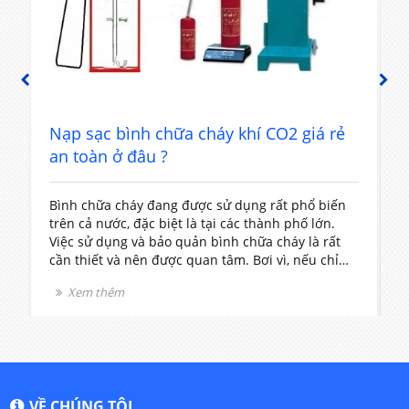
PREVIOUS
NEXT
Nạp sạc bình chữa cháy giá rẻ ở đâu tốt
nhất?
Bình chữa cháy được sử dụng rất nhiều trong gia
C
đình và khu chung cư, công ty, vì vậy việc quan
đ
tâm đến việc bảo đảm an toàn cho các thiết bị
c
phòng cháy chữa cháy là rất cần thiết. Bởi những
t
thiết bị này nếu không được thường xuyên kiểm
d
Xem thêm
tra và nạp sạc rất có thể sẽ mang lại nguy hiểm
d
cho bạn và các thành viên trong gia đình.
l
VỀ CHÚNG TÔI