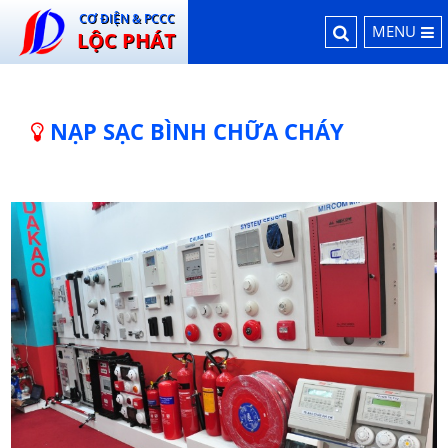
CƠ ĐIỆN & PCCC
MENU
LỘC PHÁT
NẠP SẠC BÌNH CHỮA CHÁY