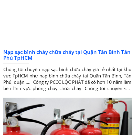
Nạp sạc bình cháy chữa cháy tại Quận Tân Bình Tân
Phú TpHCM
Chúng tôi chuyên nạp sạc bình chữa cháy giá rẻ nhất tại khu
vực TpHCM như nạp bình chữa cháy tại Quận Tân Bình, Tân
Phú, quận ..... Công ty PCCC LỘC PHÁT đã có hơn 10 năm làm
bên lĩnh vực phòng cháy chữa cháy. Chúng tôi chuyên sản
xuất nhập khẩu mua bán bình chữa cháy giá rẻ nhất tại các
quận TpHCM và nhiều tỉnh trên cà nước. Hy vọng mang lại
cho khách hàng lựa chọn nạp sạc bình chữa cháy giá rẻ đáng
tin cậy nhất.