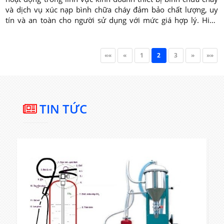
và dịch vụ xúc nạp bình chữa cháy đảm bảo chất lượng, uy
tín và an toàn cho người sử dụng với mức giá hợp lý. Hiện
nay tại các của hàng kinh doanh của công ty Lộc Phát đều
Chuyên nhận xúc nạp bình chữa cháy giá rẻ trên toàn quốc.
««
«
1
2
3
»
»»
TIN TỨC