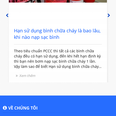
PREVIOUS
NEXT
u
Hạn sử dụng bình chữa cháy là bao lâu,
khi nào nạp sạc bình
Theo tiêu chuẩn PCCC thì tất cả các bình chữa
B
cháy đều có hạn sử dụng, đến khi hết hạn định kỳ
t
thì bạn nên bơm nạp sạc bình chữa cháy 1 lần.
V
Vậy làm sao để biết Hạn sử dụng bình chữa cháy
c
là bao lâu, khi nào nạp sạc bình? hãy để cho nhân
c
Xem thêm
viên chúng tôi tư vấn cho bạn nhé.
d
c
n
VỀ CHÚNG TÔI