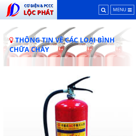
CƠ ĐIỆN & PCCC
MENU
LỘC PHÁT
THÔNG TIN VỀ CÁC LOẠI BÌNH
CHỮA CHÁY