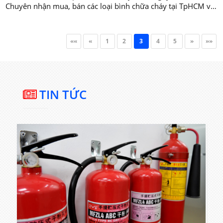
Chuyên nhận mua, bán các loại bình chữa cháy tại TpHCM với
một mức giá hợp lý và đảm bảo chất lượng theo tiêu chuẩn
phòng cháy chữa cháy.
««
«
1
2
3
4
5
»
»»
TIN TỨC