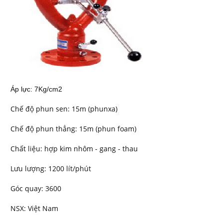
Áp lực: 7Kg/cm2
Chế độ phun sen: 15m (phunxa)
Chế độ phun thẳng: 15m (phun foam)
Chất liệu: hợp kim nhôm - gang - thau
Lưu lượng: 1200 lít/phút
Góc quay: 3600
NSX: Việt Nam