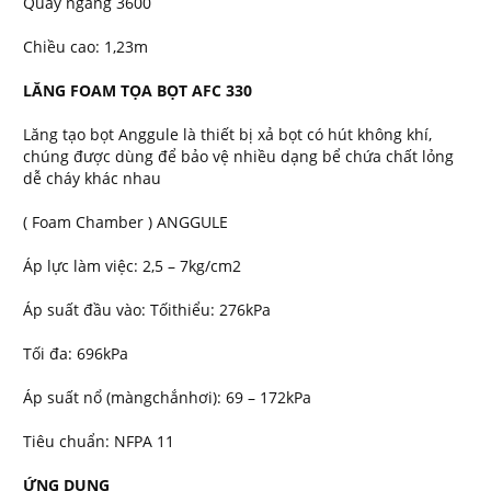
Quay ngang 3600
Chiều cao: 1,23m
LĂNG FOAM TỌA BỌT AFC 330
Lăng tạo bọt Anggule là thiết bị xả bọt có hút không khí,
chúng được dùng để bảo vệ nhiều dạng bể chứa chất lỏng
dễ cháy khác nhau
( Foam Chamber ) ANGGULE
Áp lực làm việc: 2,5 – 7kg/cm2
Áp suất đầu vào: Tốithiểu: 276kPa
Tối đa: 696kPa
Áp suất nổ (màngchắnhơi): 69 – 172kPa
Tiêu chuẩn: NFPA 11
ỨNG DỤNG