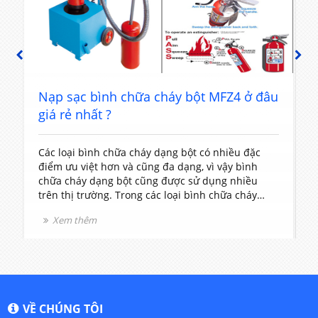
PREVIOUS
NEXT
t
Nạp sạc bình chữa cháy bột MFZ4 ở đâu
giá rẻ nhất ?
Các loại bình chữa cháy dạng bột có nhiều đặc
T
điểm ưu việt hơn và cũng đa dạng, vì vậy bình
c
chữa cháy dạng bột cũng được sử dụng nhiều
t
trên thị trường. Trong các loại bình chữa cháy
V
dạng bột thì bình chữa cháy loại MFZ4 được sử
l
Xem thêm
dụng rất phổ biến vì nó có kích thước và khối
v
lượng vừa phải rất dễ sử dụng.
VỀ CHÚNG TÔI