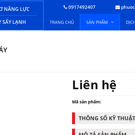
0917492407
phuoc
Ơ NĂNG LỰC
 SẤY LẠNH
TRANG CHỦ
SẢN PHẨM
DỊC
ÁY
Liên hệ
Mã sản phẩm:
THÔNG SỐ KỸ THUẬ
MÔ TẢ SẢN PHẨM