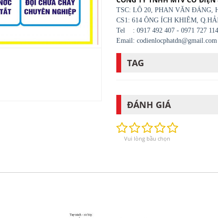
TSC: LÔ 20, PHAN VĂN ĐÁNG,
CS1: 614 ÔNG ÍCH KHIÊM, Q.H
Tel : 0917 492 407 - 0971 727 11
Email: codienlocphatdn@gmail.co
TAG
ĐÁNH GIÁ
Vui lòng bầu chọn