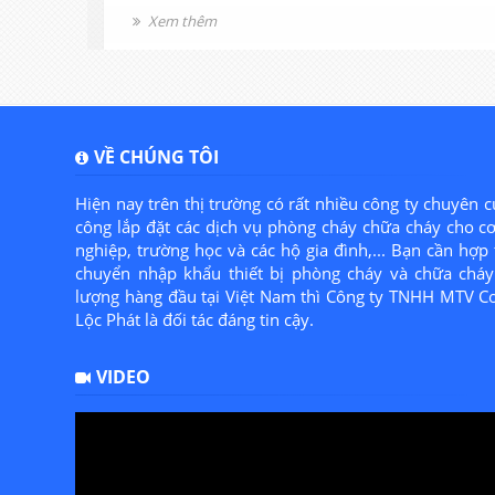
hường
dạng bột thì bình chữa cháy loại MFZ4 được sử
Xem thêm
ang lại
dụng rất phổ biến vì nó có kích thước và khối
g gia
lượng vừa phải rất dễ sử dụng.
VỀ CHÚNG TÔI
Hiện nay trên thị trường có rất nhiều công ty chuyên c
công lắp đặt các dịch vụ phòng cháy chữa cháy cho c
nghiệp, trường học và các hộ gia đình,... Bạn cần hợp 
chuyển nhập khẩu thiết bị phòng cháy và chữa cháy 
lượng hàng đầu tại Việt Nam thì Công ty TNHH MTV C
Lộc Phát là đối tác đáng tin cậy.
VIDEO