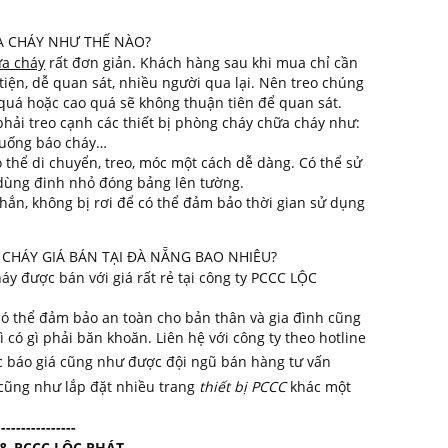
A CHÁY NHƯ THẾ NÀO?
ữa cháy
rất đơn giản. Khách hàng sau khi mua chỉ cần
iện, dễ quan sát, nhiều người qua lại. Nên treo chúng
 quá hoặc cao quá sẽ không thuận tiên để quan sát.
hải treo cạnh các thiết bị phòng cháy chữa cháy như:
huống báo cháy…
 thể di chuyển, treo, móc một cách dễ dàng. Có thể sử
dùng đinh nhỏ đóng bảng lên tường.
hắn, không bị rơi để có thể đảm bảo thời gian sử dụng
CHÁY GIÁ BÁN TẠI ĐÀ NẴNG BAO NHIÊU?
áy được bán với giá rất rẻ tại công ty PCCC LỘC
có thể đảm bảo an toàn cho bản thân và gia đình cũng
 có gì phải băn khoăn. Liên hệ với công ty theo hotline
báo giá cũng như được đội ngũ bán hàng tư vấn
cũng như lắp đặt nhiều trang
thiết bị PCCC
khác một
----------------
& PCCC LỘC PHÁT