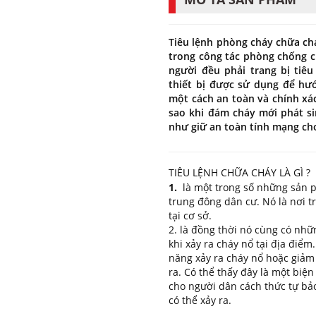
Tiêu lệnh phòng cháy chữa ch
trong công tác phòng chống c
người đều phải trang bị tiê
thiết bị được sử dụng để hư
một cách an toàn và chính xác
sao khi đám cháy mới phát si
như giữ an toàn tính mạng c
TIÊU LỆNH CHỮA CHÁY LÀ GÌ ?
1.
là một trong số những sản p
trung đông dân cư. Nó là nơi t
tại cơ sở.
2. là đồng thời nó cùng có nh
khi xảy ra cháy nổ tại địa điể
năng xảy ra cháy nổ hoặc giảm
ra. Có thể thấy đây là một biệ
cho người dân cách thức tự bả
có thể xảy ra.