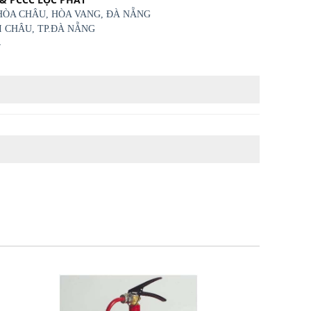
 HÒA CHÂU, HÒA VANG, ĐÀ NẴNG
ẢI CHÂU, TP.ĐÀ NẴNG
4
m