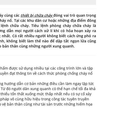
áy cùng các
thiết bị chữa cháy
đóng vai trò quan trọng
háy nổ. Tại các khu dân cư hoặc những địa điểm đông
u lệnh chữa cháy. Tiêu lệnh phòng cháy chữa cháy là
ớng dẫn mọi người cách xử lí khi có hỏa hoạn xảy ra
 nhất. Có rất nhiều người không biết cách ứng phó ra
nh, không biết làm thế nào để dập tắt ngọn lửa cũng
ho bản thân cùng những người xung quanh.
hẩm được sử dụng nhiều tại các công trình lớn và tập
ruyền đạt thông tin về cách thức phòng chống cháy nổ
ững hướng dẫn cơ bản những điều cần làm ngay lập tức
m. Từ đó người dân xung quanh có thể hạn chế tối đa khả
 thiểu tổn thất xuống mức thấp nhất nếu có sự cố xảy
n pháp vô cùng hữu hiệu trong công tác tuyên truyền
o vệ bản thân cũng như tài sản trước những hiểm họa