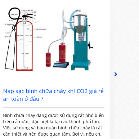
NEXT
Nạp sạc bình chữa cháy khí CO2 giá rẻ
Nạp 
an toàn ở đâu ?
tốt n
Bình chữa cháy đang được sử dụng rất phổ biến
Bình 
trên cả nước, đặc biệt là tại các thành phố lớn.
gia đì
Việc sử dụng và bảo quản bình chữa cháy là rất
quan 
cần thiết và nên được quan tâm. Bơi vì, nếu chỉ
thiết 