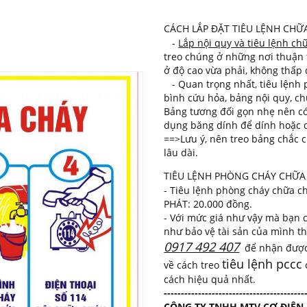
CÁCH LẮP ĐẶT TIÊU LỆNH CHỮ
-
Lắp nội quy và tiêu lệnh ch
treo chúng ở những nơi thuận t
ở độ cao vừa phải, không thấp
- Quan trọng nhất, tiêu lệnh p
bình cứu hỏa, bảng nội quy, c
Bảng tương đối gọn nhẹ nên có
dụng băng dính để dính hoặc 
==>Lưu ý, nên treo bảng chắc c
lâu dài.
TIÊU LỆNH PHÒNG CHÁY CHỮA 
- Tiêu lệnh phòng cháy chữa ch
PHÁT: 20.000 đồng.
- Với mức giá như vậy mà bạn 
như bảo vệ tài sản của mình thì
0917 492 407
để nhận được 
tiêu lệnh pccc
về cách treo
cách hiệu quả nhất.
-----------------------------------------
CÔNG TY TNHH MTV CƠ ĐIỆN 