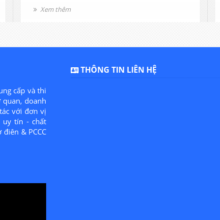
cháy là bao lâu, khi nào nạp sạc bình? hãy để
Xem thêm
cho nhân viên chúng tôi tư vấn cho bạn nhé.
THÔNG TIN LIÊN HỆ
ung cấp và thi
ơ quan, doanh
tác với đơn vị
uy tín - chất
ơ điên & PCCC