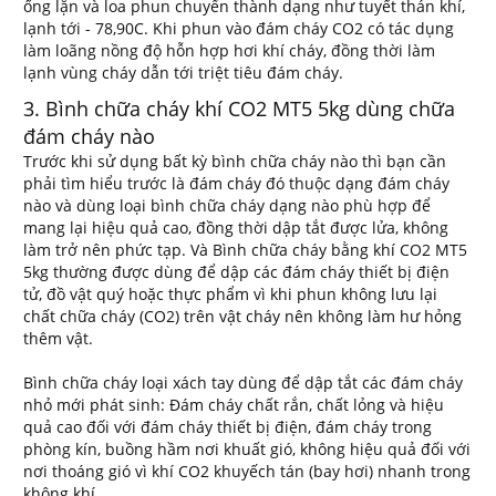
ống lặn và loa phun chuyển thành dạng như tuyết thán khí,
lạnh tới - 78,90C. Khi phun vào đám cháy CO2 có tác dụng
làm loãng nồng độ hỗn hợp hơi khí cháy, đồng thời làm
lạnh vùng cháy dẫn tới triệt tiêu đám cháy.
3. Bình chữa cháy khí CO2 MT5 5kg dùng chữa
đám cháy nào
Trước khi sử dụng bất kỳ bình chữa cháy nào thì bạn cần
phải tìm hiểu trước là đám cháy đó thuộc dạng đám cháy
nào và dùng loại bình chữa cháy dạng nào phù hợp để
mang lại hiệu quả cao, đồng thời dập tắt được lửa, không
làm trở nên phức tạp. Và Bình chữa cháy bằng khí CO2 MT5
5kg thường được dùng để dập các đám cháy thiết bị điện
tử, đồ vật quý hoặc thực phẩm vì khi phun không lưu lại
chất chữa cháy (CO2) trên vật cháy nên không làm hư hỏng
thêm vật.
Bình chữa cháy loại xách tay dùng để dập tắt các đám cháy
nhỏ mới phát sinh: Đám cháy chất rắn, chất lỏng và hiệu
quả cao đối với đám cháy thiết bị điện, đám cháy trong
phòng kín, buồng hầm nơi khuất gió, không hiệu quả đối với
nơi thoáng gió vì khí CO2 khuyếch tán (bay hơi) nhanh trong
không khí.