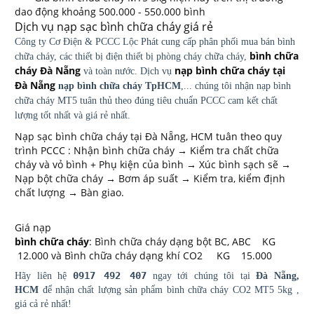
dao động khoảng 500.000 - 550.000 bình
Dịch vụ nạp sạc bình chữa cháy giá rẻ
Công ty Cơ Điện & PCCC Lộc Phát cung cấp phân phối mua bán bình
bình chữa
chữa cháy, các thiết bị điện thiết bị phòng cháy chữa cháy,
cháy Đà Nẵng
nạp bình chữa cháy tại
và toàn nước. Dịch vụ
Đà Nẵng
nạp bình chữa cháy TpHCM
,... chúng tôi nhận nạp bình
chữa cháy MT5 tuân thủ theo đúng tiêu chuẩn PCCC cam kết chất
lượng tốt nhất và giá rẻ nhất.
Nạp sạc bình chữa cháy tại Đà Nẵng, HCM tuân theo quy
trình PCCC : Nhận bình chữa cháy → Kiểm tra chất chữa
cháy và vỏ bình + Phụ kiện của bình → Xúc bình sạch sẽ →
Nạp bột chữa cháy → Bơm áp suất → Kiểm tra, kiểm định
chất lượng → Bàn giao.
Giá nạp
bình chữa cháy
: Bình chữa cháy dạng bột BC, ABC KG
12.000 và Bình chữa cháy dạng khí CO2 KG 15.000
0917 492 407
Hãy liên hệ
ngay tới chúng tôi tại
Đà Nẵng,
HCM
để nhận chất lượng sản phẩm bình chữa cháy CO2 MT5 5kg ,
giá cả rẻ nhất!