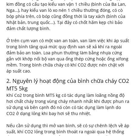
kim đồng có cấu tạo kiểu van vặn 1 chiều (bình của Ba Lan,
Nga…), hay kiểu van lò xo nén 1 chiều thường đóng, có cò
bóp phía trên, cò bóp cũng đồng thời là tay xách (bình của
Nhật bản, trung quốc…). Tại đây có chốt hãm kẹp chì bảo
đảm chất lượng bình.
Ở trên cụm van có một van an toàn, van làm việc khi áp suất
trong bình tăng quá mức quy định van sẽ xả khí ra ngoài
đảm bảo an toàn. Loa phun thường làm bằng nhựa cứng
gắn với khớp nối bộ van qua ống thép cứng hoặc ống xifong
mềm. Trong bình chữa cháy có khí CO2 được nén chặt với
áp suất cao.
2. Nguyên lý hoạt động của bình chữa cháy CO2
MT5 5kg
Khí Co2 trong bình MT5 kg có tác dụng làm loãng nồng độ
hơi chất cháy trong vùng cháy nhanh nhất khi được phun ra
sử dụng và bên cạnh đó nó còn có tác dụng làm lạnh do
CO2 ở dạng lỏng khi bay hơi sẽ thu nhiệt.
Nếu cần sử dụng thì mở van bình, sẽ có sự chênh lệch về áp
suất, khí CO2 lỏng trong bình thoát ra ngoài qua hệ thống