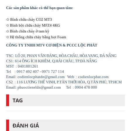
Các sản phẩm khác có thể bạn quan tâm:
✩
Bình chữa cháy CO2 MT3
Bình bột chữa cháy MFZ4 4KG
✩
Bình chữa cháy ở tam kỳ
✩
Hệ thống chữa cháy bằng bọt Foam
✩
CÔNG TY TNHH MTV CƠ ĐIỆN & PCCC LỘC PHÁT
TSC: LÔ 20, PHAN VĂN ĐÁNG, HÒA CHÂU, HÒA VANG, ĐÀ NẴNG
CS1: 614 ÔNG ÍCH KHIÊM, Q.HẢI CHÂU, TP.ĐÀ NẴNG
MST : 0401801261
Tel : 0917 492 407 - 0971 727 114
Email: codienlocphatdn@gmail.com Web : codienlocphat.com
CS2 : 116 LƯƠNG THẾ VINH, P.TÂN THỚI HÒA, Q.TÂN PHÚ, TP.HCM
Email: phuoctieneldn@gmail.com Tel : 0904 478 000
TAG
ĐÁNH GIÁ