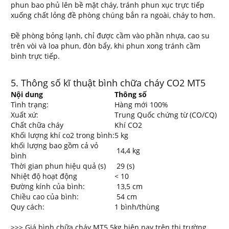
phun bao phủ lên bề mặt cháy, tránh phun xục trực tiếp
xuống chất lỏng đề phòng chúng bắn ra ngoài, cháy to hơn.
Đề phòng bỏng lạnh, chỉ được cầm vào phần nhựa, cao su
trên vòi và loa phun, đòn bẩy, khi phun xong tránh cầm
bình trực tiếp.
5. Thông số kĩ thuật bình chữa cháy CO2 MT5
Nội dung
Thông số
Tình trạng:
Hàng mới 100%
Xuất xứ:
Trung Quốc chứng từ (CO/CQ)
Chất chữa cháy
Khí CO2
Khối lượng khí co2 trong bình:
5 kg
khối lượng bao gồm cả vỏ
14,4 kg
bình
Thời gian phun hiệu quả (s)
29 (s)
Nhiệt độ hoạt động
< 10
Đường kính của bình:
13,5 cm
Chiều cao của bình:
54 cm
Quy cách:
1 bình/thùng
>>> Giá bình chữa cháy MT5 5kg hiện nay trên thị trường