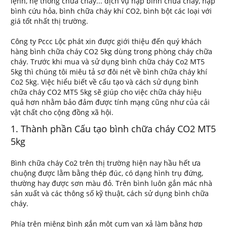
lệnh, hệ thống chữa cháy... dịch vụ nạp bình chữa cháy, nạp
bình cứu hỏa, bình chữa cháy khí CO2, bình bột các loại với
giá tốt nhất thị trường.
Công ty Pccc Lộc phát xin được giới thiệu đến quý khách
hàng bình chữa cháy CO2 5kg dùng trong phòng cháy chữa
cháy. Trước khi mua và sử dụng bình chữa cháy Co2 MT5
5kg thì chúng tôi miêu tả sơ đôi nét về bình chữa cháy khí
Co2 5kg. Việc hiểu biết về cấu tạo và cách sử dụng bình
chữa cháy CO2 MT5 5kg sẽ giúp cho việc chữa cháy hiệu
quả hơn nhằm bảo đảm được tính mạng cũng như của cải
vật chất cho cộng đồng xã hội.
1. Thành phần Cấu tạo bình chữa cháy CO2 MT5
5kg
Bình chữa cháy Co2 trên thị trường hiện nay hầu hết ưa
chuộng được lằm bằng thép đúc, có dạng hình trụ đứng,
thường hay được sơn màu đỏ. Trên bình luôn gắn mác nhà
sản xuất và các thông số kỹ thuật, cách sử dụng bình chữa
cháy.
Phía trên miệng bình gắn một cụm van xả làm bằng hợp