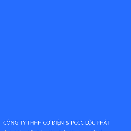
CÔNG TY TNHH MTV CƠ ĐIỆN & PCCC LỘC PHÁT
C