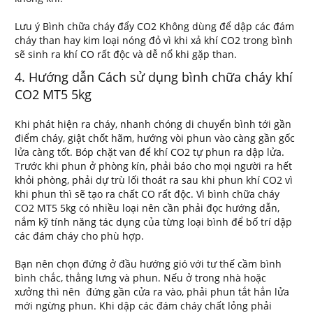
Lưu ý Bình chữa cháy đẩy CO2 Không dùng để dập các đám
cháy than hay kim loại nóng đỏ vì khi xả khí CO2 trong bình
sẽ sinh ra khí CO rất độc và dễ nổ khi gặp than.
4. Hướng dẫn Cách sử dụng bình chữa cháy khí
CO2 MT5 5kg
Khi phát hiện ra cháy, nhanh chóng di chuyển bình tới gần
điểm cháy, giật chốt hãm, hướng vòi phun vào càng gần gốc
lửa càng tốt. Bóp chặt van để khí CO2 tự phun ra dập lửa.
Trước khi phun ở phòng kín, phải báo cho mọi người ra hết
khỏi phòng, phải dự trù lối thoát ra sau khi phun khí CO2 vì
khi phun thì sẽ tạo ra chất CO rất độc. Vì bình chữa cháy
CO2 MT5 5kg có nhiều loại nên cần phải đọc hướng dẫn,
nắm kỹ tính năng tác dụng của từng loại bình để bố trí dập
các đám cháy cho phù hợp.
Bạn nên chọn đứng ở đầu hướng gió với tư thế cầm bình
bình chắc, thẳng lưng và phun. Nếu ở trong nhà hoặc
xưởng thì nên đứng gần cửa ra vào, phải phun tắt hẳn lửa
mới ngừng phun. Khi dập các đám cháy chất lỏng phải