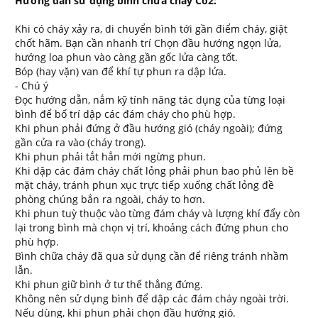
Hướng dẫn sử dụng bình chữa cháy Co2:
Khi có cháy xảy ra, di chuyển bình tới gần điểm cháy, giật
chốt hãm. Bạn cần nhanh trí Chọn đầu hướng ngọn lửa,
hướng loa phun vào càng gần gốc lửa càng tốt.
Bóp (hay vặn) van để khí tự phun ra dập lửa.
- Chú ý
Đọc hướng dẫn, nắm kỹ tính năng tác dụng của từng loại
bình để bố trí dập các đám cháy cho phù hợp.
Khi phun phải đứng ở đầu hướng gió (cháy ngoài); đứng
gần cửa ra vào (cháy trong).
Khi phun phải tắt hẳn mới ngừng phun.
Khi dập các đám cháy chất lỏng phải phun bao phủ lên bề
mặt cháy, tránh phun xục trực tiếp xuống chất lỏng đề
phòng chúng bắn ra ngoài, cháy to hơn.
Khi phun tuỳ thuộc vào từng đám cháy và lượng khí đẩy còn
lại trong bình mà chọn vị trí, khoảng cách đứng phun cho
phù hợp.
Bình chữa cháy đã qua sử dụng cần để riêng tránh nhầm
lẫn.
Khi phun giữ bình ở tư thế thẳng đứng.
Không nên sử dụng bình để dập các đám cháy ngoài trời.
Nếu dùng, khi phun phải chọn đầu hướng gió.