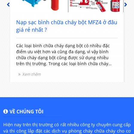
PREVIOUS
NEXT
t
Nạp sạc bình chữa cháy bột MFZ4 ở đâu
giá rẻ nhất ?
Các loại bình chữa cháy dạng bột có nhiều đặc
T
điểm ưu việt hơn và cũng đa dạng, vì vậy bình
c
chữa cháy dạng bột cũng được sử dụng nhiều
t
trên thị trường. Trong các loại bình chữa cháy
V
dạng bột thì bình chữa cháy loại MFZ4 được sử
l
Xem thêm
dụng rất phổ biến vì nó có kích thước và khối
v
lượng vừa phải rất dễ sử dụng.
VỀ CHÚNG TÔI
Hiện nay trên thị trường có rất nhiều công ty chuyên cung cấp
và thi công lắp đặt các dịch vụ phòng cháy chữa cháy cho cơ