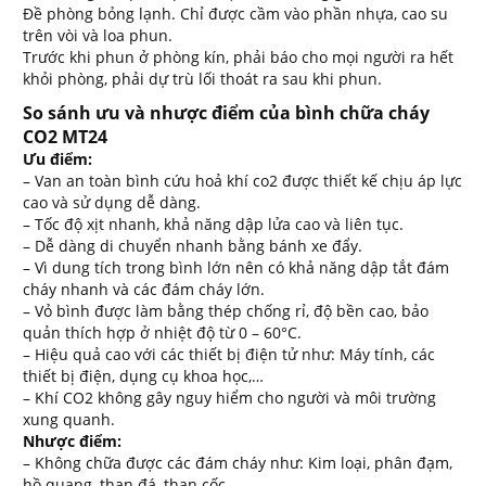
Đề phòng bỏng lạnh. Chỉ được cầm vào phần nhựa, cao su
trên vòi và loa phun.
Trước khi phun ở phòng kín, phải báo cho mọi người ra hết
khỏi phòng, phải dự trù lối thoát ra sau khi phun.
So sánh ưu và nhược điểm của bình chữa cháy
CO2 MT24
Ưu điểm:
– Van an toàn bình cứu hoả khí co2 được thiết kế chịu áp lực
cao và sử dụng dễ dàng.
– Tốc độ xịt nhanh, khả năng dập lửa cao và liên tục.
– Dễ dàng di chuyển nhanh bằng bánh xe đẩy.
– Vì dung tích trong bình lớn nên có khả năng dập tắt đám
cháy nhanh và các đám cháy lớn.
– Vỏ bình được làm bằng thép chống rỉ, độ bền cao, bảo
quản thích hợp ở nhiệt độ từ 0 – 60°C.
– Hiệu quả cao với các thiết bị điện tử như: Máy tính, các
thiết bị điện, dụng cụ khoa học,…
– Khí CO2 không gây nguy hiểm cho người và môi trường
xung quanh.
Nhược điểm:
– Không chữa được các đám cháy như: Kim loại, phân đạm,
hồ quang, than đá, than cốc,…