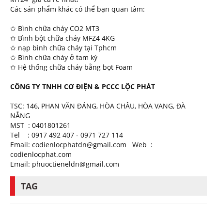
Các sản phẩm khác có thể bạn quan tâm:
✩ Bình chữa cháy CO2 MT3
✩ Bình bột chữa cháy MFZ4 4KG
✩ nạp bình chữa cháy tại Tphcm
✩ Bình chữa cháy ở tam kỳ
✩ Hệ thống chữa cháy bằng bọt Foam
CÔNG TY TNHH CƠ ĐIỆN & PCCC LỘC PHÁT
TSC: 146, PHAN VĂN ĐÁNG, HÒA CHÂU, HÒA VANG, ĐÀ
NẴNG
MST : 0401801261
Tel : 0917 492 407 - 0971 727 114
Email: codienlocphatdn@gmail.com Web :
codienlocphat.com
Email: phuoctieneldn@gmail.com
TAG