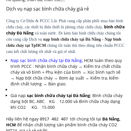
Dịch vụ nạp sạc bình chữa cháy giá rẻ
Công ty Cơ Điện & PCCC Lộc Phát cung cấp phân phối mua bán bình
bình chữa
chữa cháy, các thiết bị điện thiết bị phòng cháy chữa cháy,
cháy Đà Nẵng
và toàn nước. Đi kèm bán bình chữa cháy chúng tôi
còn cung cấp Dịch vụ
nạp bình chữa cháy tại Đà Nẵng - Nạp bình
chữa cháy tại TpHCM
chúng tôi tuân thủ theo đúng tiêu chuẩn PCCC
cam kết chất lượng tốt nhất và giá rẻ nhất.
Nạp sạc bình chữa cháy tại Đà Nẵng,
HCM tuân theo quy
trình PCCC : Nhận bình chữa cháy → Kiểm tra chất chữa
cháy và vỏ bình + Phụ kiện của bình → Xúc bình sạch sẽ
→ Nạp bột chữa cháy → Bơm áp suất → Kiểm tra, kiểm
định chất lượng → Bàn giao.
Giá nạp
sạc bình chữa cháy tại Đà Nẵng
: Bình chữa cháy
dạng bột BC, ABC KG 12.000 và Bình chữa cháy dạng
khí CO2 KG 15.000
Hãy liên hệ ngay
tới chúng tôi tại
Đà Nẵng,
0917 402 407
HCM
để nhận chất lượng sản phẩm bình chữa cháy CO2
MT24 giá cả rẻ nhất!