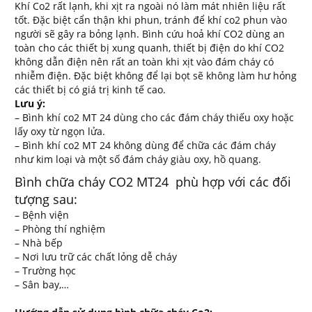
Khí Co2 rất lạnh, khi xịt ra ngoài nó làm mát nhiên liệu rất
tốt. Đặc biệt cẩn thận khi phun, tránh để khí co2 phun vào
người sẽ gây ra bỏng lạnh. Bình cứu hoả khí CO2 dùng an
toàn cho các thiết bị xung quanh, thiết bị điện do khí CO2
không dẫn điện nên rất an toàn khi xịt vào đám cháy có
nhiễm điện. Đặc biệt không để lại bọt sẽ không làm hư hỏng
các thiết bị có giá trị kinh tế cao.
Lưu ý:
– Bình khí co2 MT 24 dùng cho các đám cháy thiếu oxy hoặc
lấy oxy từ ngọn lửa.
– Bình khí co2 MT 24 không dùng để chữa các đám cháy
như kim loại và một số đám cháy giàu oxy, hồ quang.
Bình chữa cháy CO2 MT24
phù hợp với các đối
tượng sau:
– Bệnh viện
– Phòng thí nghiệm
– Nhà bếp
– Nơi lưu trữ các chất lỏng dễ cháy
– Trường học
– Sân bay,…