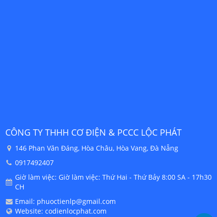
CÔNG TY THHH CƠ ĐIỆN & PCCC LỘC PHÁT
C
146 Phan Văn Đáng, Hòa Châu, Hòa Vang, Đà Nẵng
0917492407
30
Giờ làm việc: Giờ làm việc: Thứ Hai - Thứ Bảy 8:00 SA - 17h30
CH
Email: phuoctienlp@gmail.com
Website: codienlocphat.com