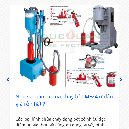
PREVIOUS
NEXT
t
Nạp sạc bình chữa cháy bột MFZ4 ở đâu
giá rẻ nhất ?
Các loại bình chữa cháy dạng bột có nhiều đặc
T
điểm ưu việt hơn và cũng đa dạng, vì vậy bình
c