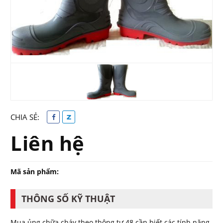
CHIA SẺ:
Liên hệ
Mã sản phẩm:
THÔNG SỐ KỸ THUẬT
Mua ủng chữa cháy theo thông tư 48 cần biết các tính năng