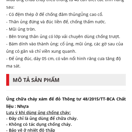
sau:
- Có đệm thép ở đế chống đâm thủngỦng cao cổ.
- Thân ủng đứng và đúc liền đế, chống thấm nước.
- Mũi ủng tròn.
- Bên trong thân ủng có lớp vải chuyên dùng chống trượt.
- Bám dính vào thành ủng; cổ ủng, mũi ủng, các gờ sau của
ủng có gân và chỉ viền xung quanh.
- Đế ủng đúc, dày 05 cm, có vân nổi hình răng cưa tăng độ
ma sát.
MÔ TẢ SẢN PHẨM
Ủng chữa cháy xám đế đỏ Thông tư 48/2015/TT-BCA Chất
liệu : Nhựa
Lưu ý khi dùng ủng chống cháy:
- Đây chỉ là ủng dùng để chữa cháy.
- Không có tác dụng chống cháy.
- Bảo vệ ở nhiệt độ thấp