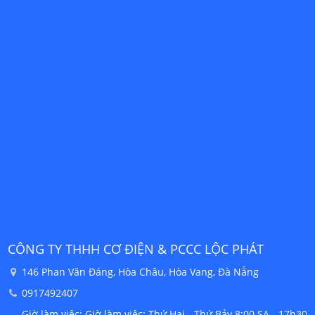
CÔNG TY THHH CƠ ĐIỆN & PCCC LỘC PHÁT
C
146 Phan Văn Đáng, Hòa Châu, Hòa Vang, Đà Nẵng
0917492407
30
Giờ làm việc: Giờ làm việc: Thứ Hai - Thứ Bảy 8:00 SA - 17h30