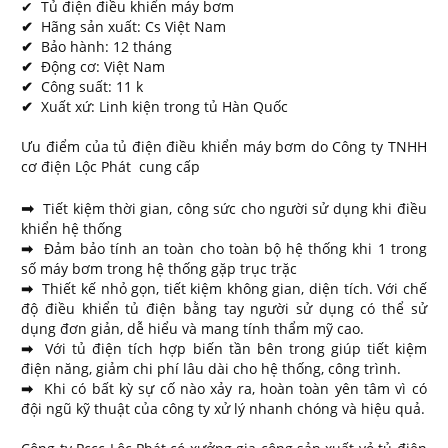
✔ Tủ điện điều khiển máy bơm
​✔
Hãng sản xuất: Cs Việt Nam
​✔
Bảo hành: 12 tháng
​✔
Động cơ: Việt Nam
​✔
Công suất: 11 k
​✔
Xuất xứ: Linh kiện trong tủ Hàn Quốc
Ưu điểm của tủ điện điều khiển máy bơm do Công ty TNHH
cơ điện Lộc Phát cung cấp
➡
Tiết kiệm thời gian, công sức cho người sử dụng khi điều
khiển hệ thống
➡
Đảm bảo tính an toàn cho toàn bộ hệ thống khi 1 trong
số máy bơm trong hệ thống gặp trục trặc
➡
Thiết kế nhỏ gọn, tiết kiệm không gian, diện tích. Với chế
độ điều khiển tủ điện bằng tay người sử dụng có thể sử
dụng đơn giản, dễ hiểu và mang tính thẩm mỹ cao.
➡
Với tủ điện tích hợp biến tần bên trong giúp tiết kiệm
điện năng, giảm chi phí lâu dài cho hệ thống, công trình.
➡
Khi có bất kỳ sự cố nào xảy ra, hoàn toàn yên tâm vì có
đội ngũ kỹ thuật của công ty xử lý nhanh chóng và hiệu quả.