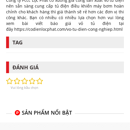
Công ty Pccc Lộc Phát có xưởng gia công sản xuất vỏ tủ điện
nên sẵn sàng cung cấp tủ điện điều khiển máy bơm hoàn
chỉnh cho khách hàng thì giá thành sẽ rẻ hơn các đơn vị thi
công khác. Bạn có nhiều có nhiều lựa chọn hơn vui lòng
xem bài viết báo giá vỏ tủ điện tại
đây https://codienlocphat.com/vo-tu-dien-cong-nghiep.html
TAG
ĐÁNH GIÁ
Vui lòng bầu chọn
SẢN PHẨM NỔI BẬT