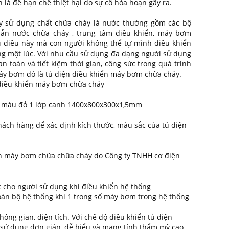
 là để hạn chế thiệt hại do sự cố hỏa hoạn gây ra.
y sử dụng chất chữa cháy là nước thường gồm các bộ
ẫn nước chữa cháy , trung tâm điều khiển, máy bơm
ì điều này mà con người không thể tự mình điều khiển
ùng một lúc. Với nhu cầu sử dụng đa dạng người sử dụng
n toàn và tiết kiệm thời gian, công sức trong quá trình
áy bơm đó là tủ điện điều khiển máy bơm chữa cháy.
 điều khiển máy bơm chữa cháy
ện màu đỏ 1 lớp canh 1400x800x300x1,5mm
hách hàng để xác định kích thước, màu sắc của tủ điện
ển máy bơm chữa chữa cháy do Công ty TNHH cơ điện
c cho người sử dụng khi điều khiển hệ thống
àn bộ hệ thống khi 1 trong số máy bơm trong hệ thống
hông gian, diện tích. Với chế độ điều khiển tủ điện
 sử dụng đơn giản, dễ hiểu và mang tính thẩm mỹ cao.