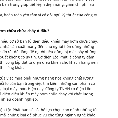
n bên trong giúp tiết kiệm điện năng, giảm chi phí lâu
a, hoàn toàn yên tâm vì có đội ngũ kỹ thuật của công ty
.
bơm chữa chữa cháy ở đâu?
t nhiều cơ sở bán tủ điện điều khiển máy bơm chữa cháy,
các nhà sản xuất mang đến cho người tiên dùng những
 đó rất dễ dàng để người tiêu dùng bị mắc bẫy những
uất không có uy tín. Cơ điện Lộc Phát là công ty đảm
thi công lắp đặt tủ điện điều khiển cho khách hàng nên
 thi công khác.
của việc mua phải những hàng hóa không chất lượng
nỗi lo của bạn trong việc tìm kiếm những sản phẩm có
g loại máy móc. Hiện nay, Công ty TNHH cơ điện Lộc
tủ điện điều khiển máy bơm chữa cháy với chất lượng
a nhiều doanh nghiệp.
iện Lộc Phát bạn sẽ có thể lựa chọn cho mình những tủ
 mã, chúng loại để phục vụ cho từng ngành nghề khác