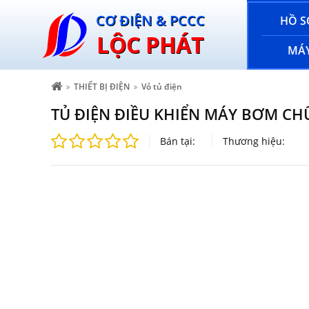
CƠ ĐIỆN & PCCC
HỒ S
LỘC PHÁT
MÁY
THIẾT BỊ ĐIỆN
Vỏ tủ điện
TỦ ĐIỆN ĐIỀU KHIỂN MÁY BƠM CH
Bán tại:
Thương hiệu: