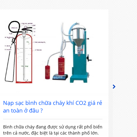
NEXT
Nạp sạc bình chữa cháy khí CO2 giá rẻ
Nạp 
an toàn ở đâu ?
tốt n
Bình chữa cháy đang được sử dụng rất phổ biến
Bình 
trên cả nước, đặc biệt là tại các thành phố lớn.
gia đì