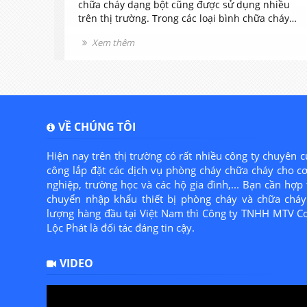
các
chữa cháy dạng bột cũng được sử dụng nhiều
iết.
trên thị trường. Trong các loại bình chữa cháy
hường
dạng bột thì bình chữa cháy loại MFZ4 được sử
Xem thêm
ang lại
dụng rất phổ biến vì nó có kích thước và khối
g gia
lượng vừa phải rất dễ sử dụng.
VỀ CHÚNG TÔI
Hiện nay trên thị trường có rất nhiều công ty chuyên c
công lắp đặt các dịch vụ phòng cháy chữa cháy cho c
nghiệp, trường học và các hộ gia đình,... Bạn cần hợp 
chuyển nhập khẩu thiết bị phòng cháy và chữa cháy 
lượng hàng đầu tại Việt Nam thì Công ty TNHH MTV C
Lộc Phát là đối tác đáng tin cậy.
VIDEO