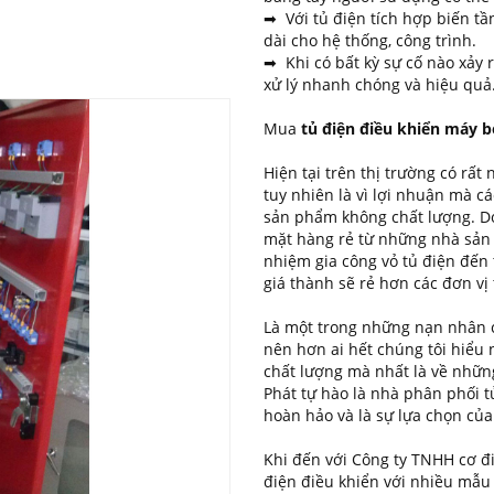
➡ Với tủ điện tích hợp biến tầ
dài cho hệ thống, công trình.
➡ Khi có bất kỳ sự cố nào xảy r
xử lý nhanh chóng và hiệu quả
Mua
tủ điện điều khiển máy 
Hiện tại trên thị trường có rấ
tuy nhiên là vì lợi nhuận mà 
sản phẩm không chất lượng. Do
mặt hàng rẻ từ những nhà sản x
nhiệm gia công vỏ tủ điện đến 
giá thành sẽ rẻ hơn các đơn vị
Là một trong những nạn nhân 
nên hơn ai hết chúng tôi hiểu 
chất lượng mà nhất là về nhữn
Phát tự hào là nhà phân phối 
hoàn hảo và là sự lựa chọn củ
Khi đến với Công ty TNHH cơ đ
điện điều khiển với nhiều mẫu