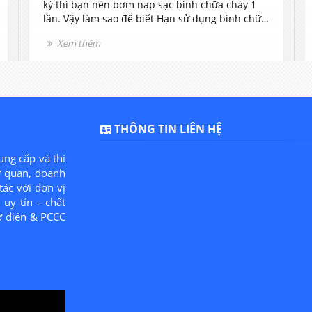
kỳ thì bạn nên bơm nạp sạc bình chữa cháy 1
lần. Vậy làm sao để biết Hạn sử dụng bình chữa
cháy là bao lâu, khi nào nạp sạc bình? hãy để
Xem thêm
cho nhân viên chúng tôi tư vấn cho bạn nhé.
THÔNG TIN LIÊN HỆ
ung cấp và thi
ơ quan, doanh
tác với đơn vị
uy tín - chất
ơ điên & PCCC