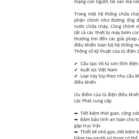
mạng con người, tài sản mà còn
Trong một hệ thống chữa chá
phận chính như đường ống d
nước chữa cháy. Cũng chính v
tất cả các thiết bị máy bơm c
thường tìm đến các giải pháp a
điều khiển toàn bộ hệ thống m
Thông số kỹ thuật của tủ điện
✔ Cấu tạo: Vỏ tủ sơn tĩnh đi
✔ Xuất xứ: Việt Nam
✔ Loại này tùy theo nhu cầu k
điều khiển
Ưu điểm của tủ điện điều khi
Lộc Phát cung cấp
➡ Tiết kiệm thời gian, công sứ
➡ Đảm bảo tính an toàn cho to
gặp trục trặc
➡ Thiết kế nhỏ gọn, tiết kiệm k
bằng tay người sử dụng có thể