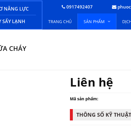
0917492407
phuoc
Ơ NĂNG LỰC
 SẤY LẠNH
TRANG CHỦ
SẢN PHẨM
DỊC
ỮA CHÁY
Liên hệ
Mã sản phẩm:
THÔNG SỐ KỸ THUẬ