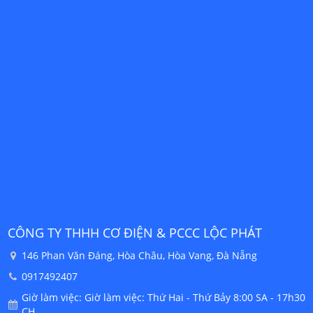
CÔNG TY THHH CƠ ĐIỆN & PCCC LỘC PHÁT
C
146 Phan Văn Đáng, Hòa Châu, Hòa Vang, Đà Nẵng
0917492407
30
Giờ làm việc: Giờ làm việc: Thứ Hai - Thứ Bảy 8:00 SA - 17h30
CH