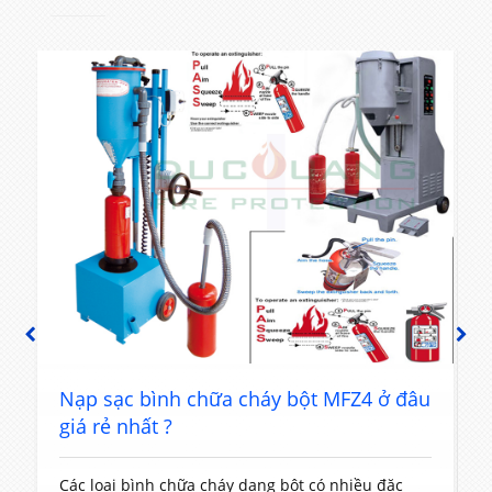
PREVIOUS
NEXT
t
Nạp sạc bình chữa cháy bột MFZ4 ở đâu
giá rẻ nhất ?
Các loại bình chữa cháy dạng bột có nhiều đặc
T