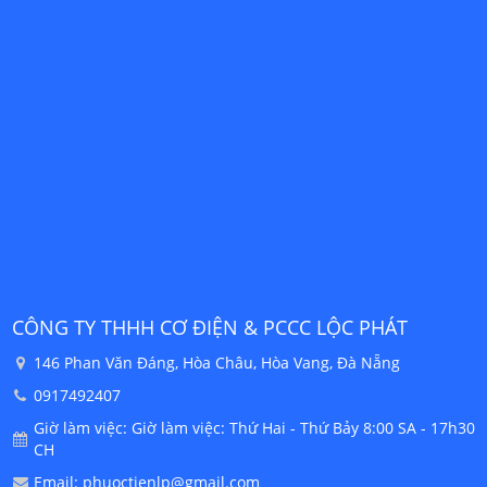
CÔNG TY TNHH MTV CƠ ĐIỆN & PCCC LỘC PHÁT
C
VP.HCM: 38 Thới An 8, P.Thới An, Quận 12, Hồ Chí Minh
+84 904478000
30
Giờ làm việc: Giờ làm việc: Thứ Hai - Thứ Bảy 8:00 SA - 17h30
CH
Email: phuoctienlp@gmail.com