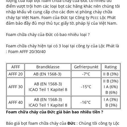
lượng của loại bột foam chữa cháy của Đức có nhiều ưu
điểm vượt trội hơn các loại bọt các hãng khác nên chúng tôi
nhập khẩu về cung cấp cho các đơn vị phòng cháy chữa
cháy tại Việt Nam. Foam của Đức tại Công ty Pccc Lộc Phát
đảm bảo đầy đủ mọi thủ tục giấy tờ, pháp lý của Việt Nam.
Foam chữa cháy của Đức có bao nhiêu loại ?
Foam chữa cháy hiện tại có 3 loại tại công ty của Lộc Phát là
: Foam AFFF 20/30/40
AFFF
Brandklasse
Gefrierpunkt
Rating
AFFF 20
AB (EN 1568-3)
-7°C
II B (3%)
II B (3%)
AB (EN 1568-3)
AFFF 30
-15°C
I A (6%)
ICAO Teil 1 Kapitel 8
B (6%)
AB (EN 1568-3)
I A (3%)
AFFF 40
-16°C
ICAO Teil 1 Kapitel 8
B (3%)
Foam chữa cháy của Đức giá bán bao nhiêu tiền ?
Báo giá bọt foam chữa cháy của
Đức
: Chúng tôi công ty Lộc