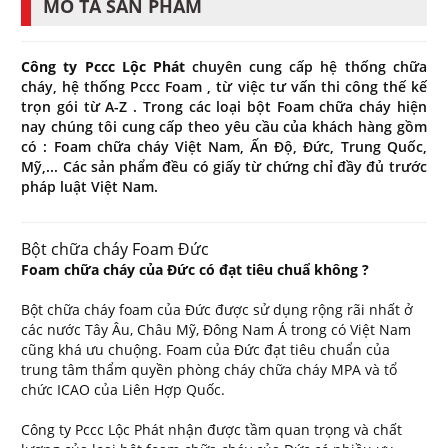
MÔ TẢ SẢN PHẨM
Công ty Pccc Lộc Phát
chuyên cung cấp hệ thống chữa
cháy, hệ thống Pccc Foam , từ việc tư vấn thi công thế kế
trọn gói từ A-Z . Trong các loại bột Foam chữa cháy hiện
nay chúng tôi cung cấp theo yêu cầu của khách hàng gồm
có : Foam chữa cháy Việt Nam, Ấn Độ, Đức, Trung Quốc,
Mỹ,... Các sản phẩm đều có giấy từ chứng chỉ đầy đủ trước
pháp luật Việt Nam.
Bột chữa cháy Foam Đức
Foam chữa cháy của Đức có đạt tiêu chuẩ không ?
Bột chữa cháy foam của Đức được sử dụng rộng rãi nhất ở
các nước Tây Âu, Châu Mỹ, Đông Nam Á trong có Việt Nam
cũng khá ưu chuộng. Foam của Đức đạt tiêu chuẩn của
trung tâm thẩm quyền phòng cháy chữa cháy MPA và tổ
chức ICAO của Liên Hợp Quốc.
Công ty Pccc Lộc Phát nhận được tầm quan trọng và chất