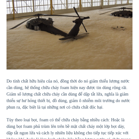
Do tính chất hữu hiệu của nó, đồng thời do nó giảm thiểu lượng nước
cần dùng, hệ thống chữa cháy foam hiện nay được tin dùng rộng rãi.
Giảm số lượng chất chữa cháy cần dùng để dập tắt lửa, nghĩa là giảm
thiểu sự hư hỏng thiết bị, đồ dùng, giảm ô nhiễm môi trường do nước
phun ra, đặc biệt là tại những nơi có chứa chất độc hại.
Tùy theo loại bọt, foam có thể chữa cháy bằng nhiều cách: Hoặc là
dùng bọt foam phủ trùm lên trên bề mặt chất cháy một lớp bọt dày,
dập tắt ngọn lửa và cách ly nhiên liệu không cho tiếp tục tiếp xúc với