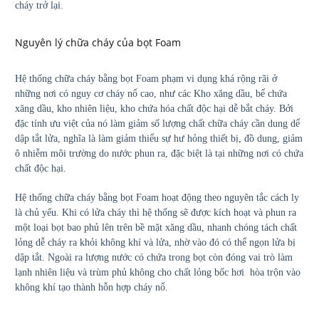
cháy trở lại.
Nguyên lý chữa cháy của bọt Foam
Hệ thống chữa cháy bằng bọt Foam phạm vi dụng khá rộng rãi ở
những nơi có nguy cơ cháy nổ cao, như các Kho xăng dầu, bể chứa
xăng dầu, kho nhiên liệu, kho chứa hóa chất độc hại dễ bắt cháy. Bởi
đặc tính ưu việt của nó làm giảm số lượng chất chữa cháy cần dung dể
dập tắt lửa, nghĩa là làm giảm thiểu sự hư hỏng thiết bị, đồ dung, giảm
ô nhiễm môi trường do nước phun ra, đặc biệt là tại những nơi có chứa
chất độc hại.
Hệ thống chữa cháy bằng bọt Foam hoạt động theo nguyên tắc cách ly
là chủ yếu. Khi có lửa cháy thì hệ thống sẽ được kích hoạt và phun ra
một loại bọt bao phủ lên trên bề mặt xăng dầu, nhanh chóng tách chất
lỏng dễ cháy ra khỏi không khí và lửa, nhờ vào đó có thể ngọn lửa bị
dập tắt. Ngoài ra lượng nước có chứa trong bọt còn đóng vai trò làm
lạnh nhiên liệu và trùm phủ không cho chất lỏng bốc hơi hòa trộn vào
không khí tạo thành hỗn hợp cháy nổ.