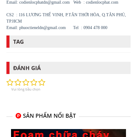
Email:
codienlocphatdn@gmail.com
Web : codienlocphat.com
CS2 : 116 LƯƠNG THẾ VINH, P.TÂN THỚI HÒA, Q.TÂN PHÚ,
TP.HCM
Email:
phuoctieneldn@gmail.com
Tel : 0904 478 000
TAG
ĐÁNH GIÁ
Vui lòng bầu chọn
SẢN PHẨM NỔI BẬT