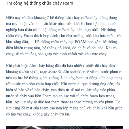
Thi công hệ thống chữa cháy Foam
Hiện nay có tầm khoảng 7 hệ thống báo cháy chữa cháy thông dụng
mà tuy thuộc vào nhu cầu khác nhau nên khách chọn lựa cho doanh
nghiệp bản thân mình hệ thống chữa cháy thích hợp nhất. Hệ thống
chữa cháy Foam thích hợp dành cho nhà xưởng, nhà kho hóa chất , các
kho xăng dầu,... Hệ thống chữa cháy bọt FOAM bao gồm hệ thống
điều khiển trung tâm, hệ thống dò khói, dò nhiệt và còi báo. Khi có
cháy, sẽ có chuông báo giúp xác định chính xác khu vực cháy.
Khi phát hiện đám cháy bằng đầu dò báo nhiệt ( nhiệt độ cháy tầm
khoảng
đầu sprinkler sẽ vỡ ra, nước phun ra
60-800 độ C) , ngay lập tức đầu
nên áp lực hệ thống giảm xuống. Lúc này, bơm tự động kích hoạt cung
cấp nước cho bồn chứa hợp chất. Khi nước đi qua đường ống dẫn, tín
hiệu sẽ báo về tủ báo cháy, van điện từ sẽ mở ra, lúc này một phần
nước sẽ chảy vào bồn Foam tạo áp lực với tủ chứa foam bên trong
bồn. Áp lực này sẽ đẩy bọt foam thoát ra theo hướng có vòi phun. Do
sức căng bề mặt của foam cao nên lớp màng phủ vật cháy khá bền giúp
cô lập vật cháy, không gây cháy trở lại.