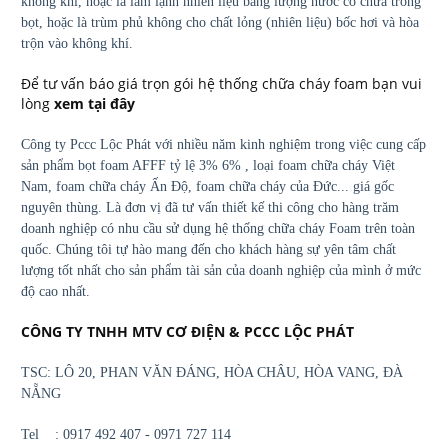
không khí, hoặc là làm lạnh nhiên liệu bằng lượng nước có chứa trong
bọt, hoặc là trùm phủ không cho chất lỏng (nhiên liệu) bốc hơi và hòa
trộn vào không khí.
Để tư vấn báo giá trọn gói hệ thống chữa cháy foam bạn vui
lòng
xem tại đây
Công ty Pccc Lộc Phát với nhiều năm kinh nghiệm trong việc cung cấp
sản phẩm bọt foam AFFF tỷ lệ 3% 6% , loại foam chữa cháy Việt
Nam, foam chữa cháy Ấn Độ, foam chữa cháy của Đức... giá gốc
nguyên thùng. Là đơn vị đã tư vấn thiết kế thi công cho hàng trăm
doanh nghiệp có nhu cầu sử dụng hệ thống chữa cháy Foam trên toàn
quốc. Chúng tôi tự hào mang đến cho khách hàng sự yên tâm chất
lượng tốt nhất cho sản phẩm tài sản của doanh nghiệp của mình ở mức
độ cao nhất.
CÔNG TY TNHH MTV CƠ ĐIỆN & PCCC LỘC PHÁT
TSC: LÔ 20, PHAN VĂN ĐÁNG, HÒA CHÂU, HÒA VANG, ĐÀ
NẴNG
Tel : 0917 492 407 - 0971 727 114