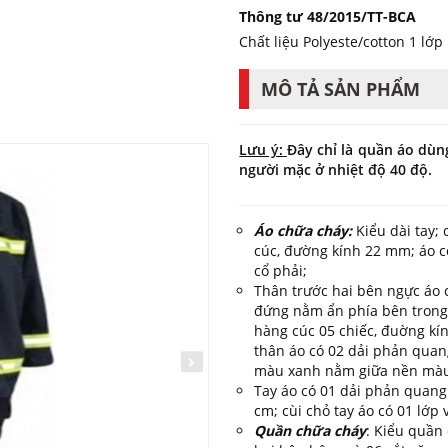
Thông tư 48/2015/TT-BCA
Chất liệu Polyeste/cotton 1 lớp
MÔ TẢ SẢN PHẨM
Lưu ý:
Đây chỉ là quần áo dùn
người mặc ở nhiệt độ 40 độ.
Áo chữa cháy:
Kiểu dài tay;
cúc, đường kính 22 mm; áo có
cổ phải;
Thân trước hai bên ngực áo có
đứng nằm ẩn phía bên trong,
hàng cúc 05 chiếc, đuờng kí
thân áo có 02 dải phản qua
màu xanh nằm giữa nền màu
Tay áo có 01 dải phản quan
cm; cùi chỏ tay áo có 01 lớp
Quần chữa cháy
: Kiểu quần 