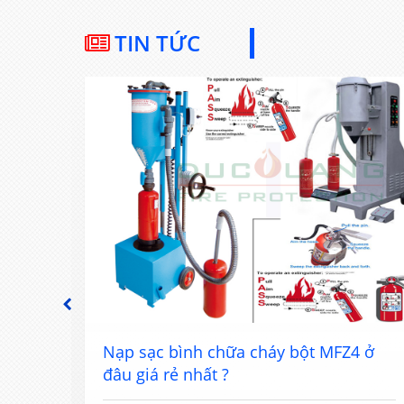
TIN TỨC
PREVIOUS
đâu
Nạp sạc bình chữa cháy bột MFZ4 ở
đâu giá rẻ nhất ?