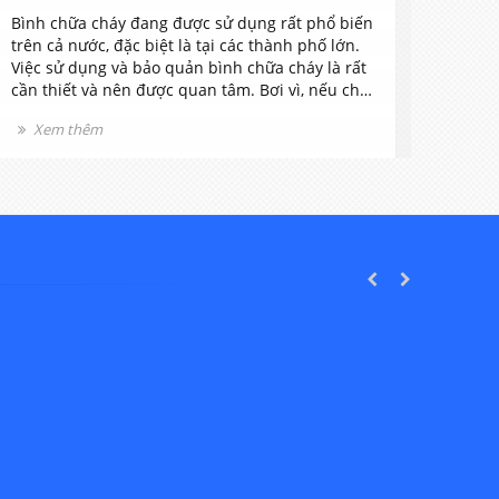
Bình chữa cháy đang được sử dụng rất phổ biến
Bình 
trên cả nước, đặc biệt là tại các thành phố lớn.
gia đì
Việc sử dụng và bảo quản bình chữa cháy là rất
quan 
cần thiết và nên được quan tâm. Bơi vì, nếu chỉ
thiết 
cần sơ xuất hay để bình chữa cháy hết hạn sử
Bởi n
Xem thêm
Xe
dụng hay nạp sạc bình chữa cháy không đúng
xuyên 
cách, không đúng thời hạn thì cũng dẫn đến
nguy h
những nguy hiểm cho người sử dụng.
đình.
PREVIOUS
NEXT