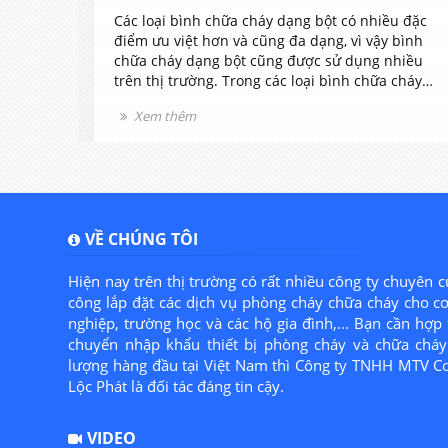
rong
Các loại bình chữa cháy dạng bột có nhiều đặc
iệc
điểm ưu việt hơn và cũng đa dạng, vì vậy bình
các
chữa cháy dạng bột cũng được sử dụng nhiều
iết.
trên thị trường. Trong các loại bình chữa cháy
hường
dạng bột thì bình chữa cháy loại MFZ4 được sử
Xem thêm
ang lại
dụng rất phổ biến vì nó có kích thước và khối
g gia
lượng vừa phải rất dễ sử dụng.
VỀ CHÚNG TÔI
Hiện nay trên thị trường có rất nhiều công ty chuyên c
công lắp đặt các dịch vụ phòng cháy chữa cháy cho c
nghiệp, trường học và các hộ gia đình,... Bạn cần hợp 
chuyển nhập khẩu thiết bị phòng cháy và chữa cháy 
lượng hàng đầu tại Việt Nam thì Công ty TNHH MTV C
Lộc Phát là đối tác đáng tin cậy.
VIDEO