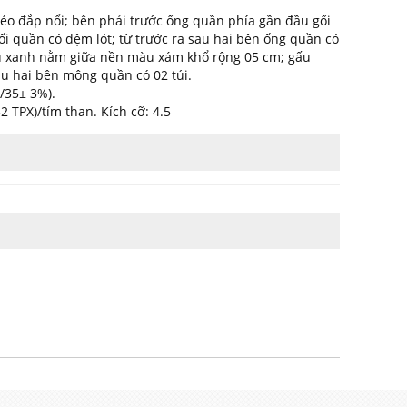
héo đắp nổi; bên phải trước ống quần phía gần đầu gối
ối quần có đệm lót; từ trước ra sau hai bên ống quần có
 xanh nằm giữa nền màu xám khổ rộng 05 cm; gấu
u hai bên mông quần có 02 túi.
5/35± 3%).
 TPX)/tím than. Kích cỡ: 4.5