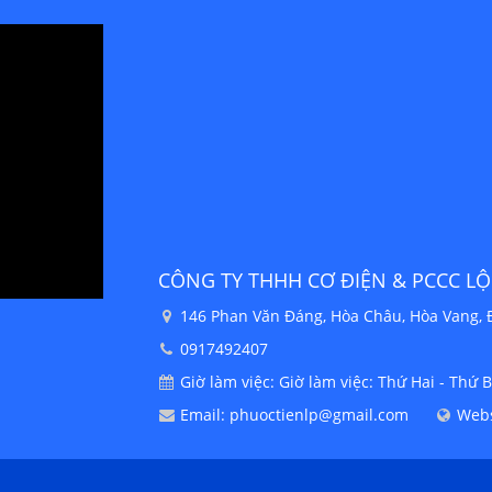
CÔNG TY TNHH MTV CƠ ĐIỆN
VP.HCM: 38 Thới An 8, P.Thới An, 
+84 904478000
Giờ làm việc: Giờ làm việc: Thứ Ha
Email: phuoctienlp@gmail.com