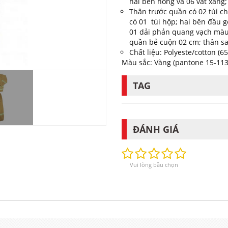
hai bên hông và 06 vắt xăng;
Thân trước quần có 02 túi c
có 01 túi hộp; hai bên đầu g
01 dải phản quang vạch màu
quần bẻ cuộn 02 cm; thân sa
Chất liệu: Polyeste/cotton (6
Màu sắc: Vàng (pantone 15-1132
TAG
ĐÁNH GIÁ
Vui lòng bầu chọn