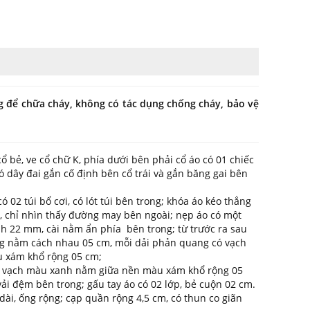
g để chữa cháy, không có tác dụng chống cháy, bảo vệ
 cổ bẻ, ve cổ chữ K, phía dưới bên phải cổ áo có 01 chiếc
 dây đai gắn cố định bên cổ trái và gắn băng gai bên
 02 túi bổ cơi, có lót túi bên trong; khóa áo kéo thẳng
 chỉ nhìn thấy đường may bên ngoài; nẹp áo có một
nh 22 mm, cài nằm ẩn phía bên trong; từ trước ra sau
ng nằm cách nhau 05 cm, mỗi dải phản quang có vạch
 xám khổ rộng 05 cm;
g vạch màu xanh nằm giữa nền màu xám khổ rộng 05
 vải đệm bên trong; gấu tay áo có 02 lớp, bẻ cuộn 02 cm.
dài, ống rộng; cạp quần rộng 4,5 cm, có thun co giãn