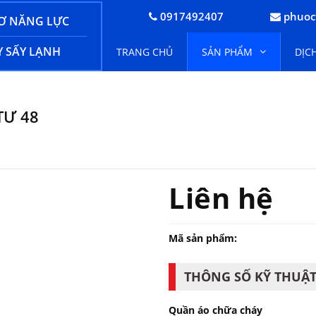
0917492407
phuoc
Ơ NĂNG LỰC
 SẤY LẠNH
TRANG CHỦ
SẢN PHẨM
DỊC
TƯ 48
Liên hệ
Mã sản phẩm:
THÔNG SỐ KỸ THUẬ
Quần áo chữa cháy