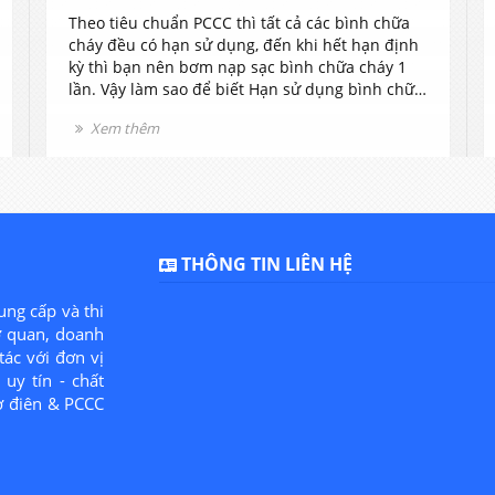
Theo tiêu chuẩn PCCC thì tất cả các bình chữa
cháy đều có hạn sử dụng, đến khi hết hạn định
kỳ thì bạn nên bơm nạp sạc bình chữa cháy 1
lần. Vậy làm sao để biết Hạn sử dụng bình chữa
cháy là bao lâu, khi nào nạp sạc bình? hãy để
Xem thêm
cho nhân viên chúng tôi tư vấn cho bạn nhé.
THÔNG TIN LIÊN HỆ
ung cấp và thi
ơ quan, doanh
tác với đơn vị
uy tín - chất
ơ điên & PCCC