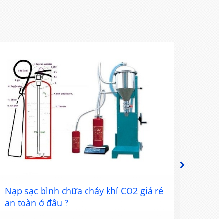
NEXT
Nạp sạc bình chữa cháy khí CO2 giá rẻ
Nạp 
an toàn ở đâu ?
tốt n