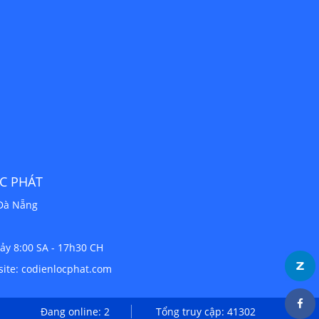
 & PCCC LỘC PHÁT
C
Quận 12, Hồ Chí Minh
i - Thứ Bảy 8:00 SA - 17h30 CH
Website: codienlocphat.com
Đang online: 2
Tổng truy cập: 41302