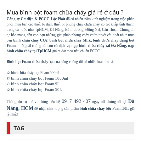
Mua bình bột foam chữa cháy giá rẻ ở đâu ?
Công ty Cơ điện & PCCC Lộc Phát
đã có nhiều năm kinh nghiệm trong việc phân
phối mua bán các thiết bị điện, thiết bị phòng cháy chữa cháy có tác khắp tỉnh thành
trong cả nước như TpHCM, Đà Nẵng, Bình dương, Đồng Nai, Cần Thơ,... Chúng tôi
tự hào mang đến cho bạn những giải pháp phòng cháy chữa tuyệt vời nhất như: mua
bán
bình chữa cháy CO2
,
bình bột chữa cháy MFZ
,
bình chữa cháy dạng bột
Foam
,.... Ngoài chúng tôi còn có dịch vụ
nạp bình chữa cháy tại Đà Nẵng, nạp
bình chữa cháy tại TpHCM
giá rẻ đạt theo tiêu chuẩn PCCC.
Bình bọt Foam chữa cháy
tại cửa hàng chúng tôi có nhiều loại như là:
✩
bình chữa cháy bọt Foam 500ml
✩
bình chữa cháy bọt Foam 1000ml
✩
bình chữa cháy bọt Foam 9L
✩
bình chữa cháy bọt Foam 50L
0917 492 407
Đà
Thông tin cụ thể vui lòng liên hệ
ngay tới chúng tôi tại
Nẵng, HCM
để nhận chất lượng sản phẩm
bình chữa cháy bột Foam 50L
giá
rẻ nhất!
TAG