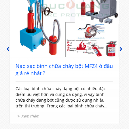
PREVIOUS
NEXT
t
Nạp sạc bình chữa cháy bột MFZ4 ở đâu
giá rẻ nhất ?
Các loại bình chữa cháy dạng bột có nhiều đặc
T
điểm ưu việt hơn và cũng đa dạng, vì vậy bình
c
chữa cháy dạng bột cũng được sử dụng nhiều
t
trên thị trường. Trong các loại bình chữa cháy
V
dạng bột thì bình chữa cháy loại MFZ4 được sử
l
Xem thêm
dụng rất phổ biến vì nó có kích thước và khối
v
lượng vừa phải rất dễ sử dụng.