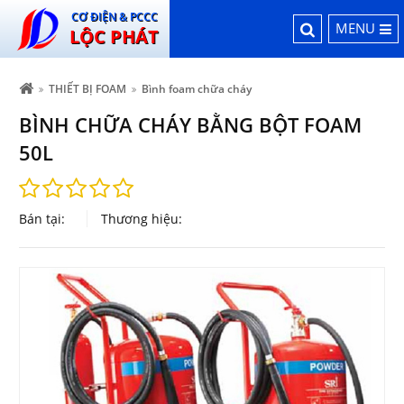
CƠ ĐIỆN & PCCC
MENU
LỘC PHÁT
THIẾT BỊ FOAM
Bình foam chữa cháy
BÌNH CHỮA CHÁY BẰNG BỘT FOAM
50L
Bán tại:
Thương hiệu: