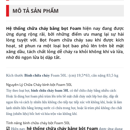
MÔ TẢ SẢN PHẨM
Hệ thống chữa cháy bằng bọt Foam
hiện nay đang được
ứng dụng rộng rãi, bởi những điểm ưu mang lại sự hài
lòng tuyệt vời. Bọt Foam chữa cháy sau khi được kích
hoạt, sẽ phun ra một loại bọt bao phủ lên trên bề mặt
xăng dầu, tách chất lỏng dễ cháy ra khỏi không khí và lửa,
nhờ đó ngọn lửa bị dập tắt.
Kích thước
Bình chữa cháy
Foam 50L: (cm) 19,5*63, cân nặng 83,5 kg
Nguyên Lý Chữa Cháy bình bột Foam 50L
Tùy theo loại bọt,
bình chữa cháy foam 50L
có thể chữa cháy bằng nhiều cách:
Hoặc là dùng bọt foam phủ trùm lên trên bề mặt chất cháy một lớp bọt dày, dập tắt
ngọn lửa và cách ly nhiên liệu không cho tiếp tục tiếp xúc với không khí, hoặc là làm
lạnh nhiên liệu bằng lượng nước có chứa trong bọt, hoặc là trùm phủ không cho chất
lỏng (nhiên liệu) bốc hơi và hòa trộn vào không khí.
Tính năng bình chữa cháy bột Foam 50L
☑
hệ thống chữa cháy bằng bột Foam
Hiện nay,
được ứng dụng