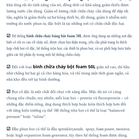
khá rộng rãi do tính năng của nó, đồng thời có khả năng giảm thiểu được
lượng nước cần dùng. Giảm số lượng chất chữa cháy cần dùng để dập tắt
lửa, nghĩa là giảm thiểu sự hư hỏng thiết bị, đồ dùng, giảm ô nhiễm môi
trường do nước phun ra, đặc biệt là tại những nơi có chứa chất độc hại.
☑
Hệ thống
bình chữa cháy bằng bột foam 50L
được ứng dụng tại những nơi đặc
biệt có rủi ro cao về cháy nổ, được chọn lựa thận trọng, yêu cầu phải trang bị thích
hợp chất bọt cô đặc, hệ thống trộn bọt, các thiết bị phun bọt, và sự phối hợp hưu hiệu
giữa các bộ phận ấy trong một hệ thống chữa cháy.
☑
bình chữa cháy bột foam 50L
Đối với loại
giãn nở cao, thì hầu
như chẳng hư hại gì cả cho hàng hóa, và chỉ trong một thời gian ngắn, cả
nhà kho đều trở lại bình thường.
☑
Bọt cô đặc là một chất đối chọi với xăng dầu. Mặc dù nó có cùng
chung tiêu chuẩn, tuy nhiên, mỗi loại bọt – protein và fluoroprotein – có
những đặc điểm riêng, ứng dụng thích hợp hoặc kém thích hợp hơn đối
với từng hiện trường cụ thể. Hệ thống trộn bọt có thể là loại “balanced
pressure” hoặc “inline”.
☑
Đầu phun bọt có thể là đầu sprinkler,
spray,
monitor,
nozzle,
foam pourer,
hoặc high expantion foam generator, tùy theo hệ thống foam được dùng.